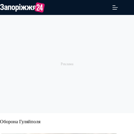
Перейти
до
вмісту
Оборона Гуляйполя