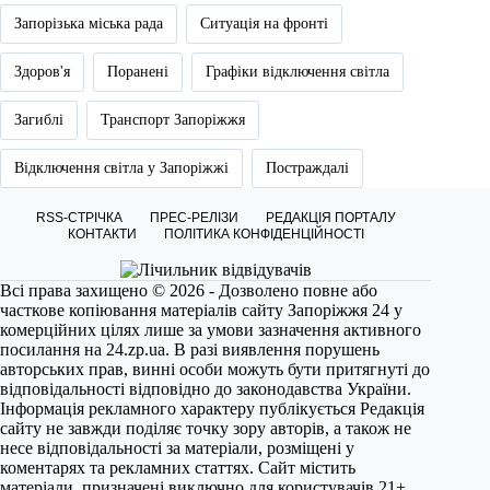
Запорізька міська рада
Ситуація на фронті
Здоров'я
Поранені
Графіки відключення світла
Загиблі
Транспорт Запоріжжя
Відключення світла у Запоріжжі
Постраждалі
RSS-СТРІЧКА
ПРЕС-РЕЛІЗИ
РЕДАКЦІЯ ПОРТАЛУ
КОНТАКТИ
ПОЛІТИКА КОНФІДЕНЦІЙНОСТІ
Всі права захищено © 2026 - Дозволено повне або
часткове копіювання матеріалів сайту Запоріжжя 24 у
комерційних цілях лише за умови зазначення активного
посилання на
24.zp.ua
. В разі виявлення порушень
авторських прав, винні особи можуть бути притягнуті до
відповідальності відповідно до законодавства України.
Інформація рекламного характеру публікується Редакція
сайту не завжди поділяє точку зору авторів, а також не
несе відповідальності за матеріали, розміщені у
коментарях та рекламних статтях. Сайт містить
матеріали, призначені виключно для користувачів 21+.