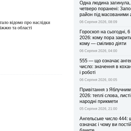
Одна людина загинула,
четверо поранені: Запо
район під масованими
стало відомо про наслідки
06 Серпня 2026, 08:09
іжжю та області
Гороскоп на сьогодні, 
2026: кому пора закрити
кому — сміливо діяти
06 Серпня 2026, 04:00
555 — що означає анге
число: значення в коха
і роботі
06 Серпня 2026, 00:05
Привітання з Яблучни
2026: теплі слова, листі
народні прикмети
05 Серпня 2026, 21:00
Ангельське число 444: 
означає і чому ви пості
бачите