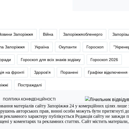
Новини Запоріжжя
Війна
Запоріжжяобленерго
Запоріз
тла Запоріжжя
Україна
Окупанти
Гороскоп
"Укрене
оради
Гороскоп для всіх знаків зодіаку
Гороскоп 2026
ія на фронті
Здоров'я
Поранені
Графіки відключення 
ріжжі
Постраждалі
ПОЛІТИКА КОНФІДЕНЦІЙНОСТІ
ювання матеріалів сайту Запоріжжя 24 у комерційних цілях лише 
порушень авторських прав, винні особи можуть бути притягнуті д
ія рекламного характеру публікується Редакція сайту не завжди п
міщені у коментарях та рекламних статтях. Сайт містить матеріали