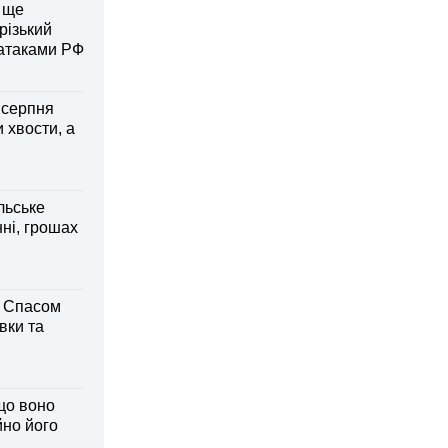
 ще
різький
 атаками РФ
6 серпня
 хвости, а
льське
нні, грошах
м Спасом
вки та
що воно
йно його