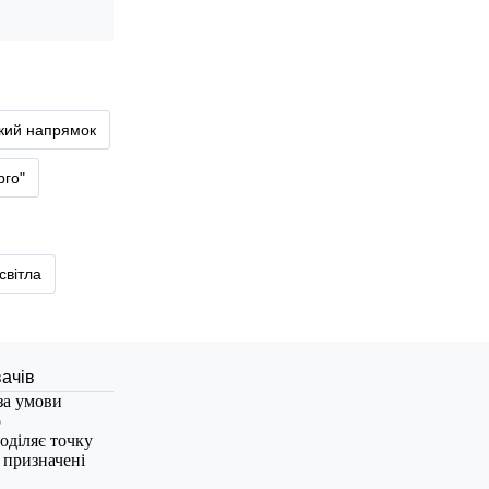
ький напрямок
рго"
світла
за умови
о
оділяє точку
, призначені