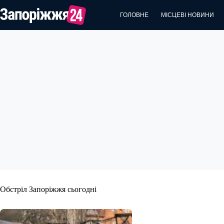
Перейти
до
ГОЛОВНЕ
МІСЦЕВІ НОВИНИ
вмісту
Обстріл Запоріжжя сьогодні