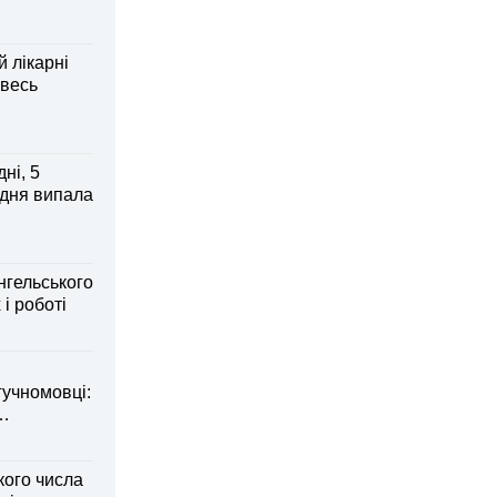
й лікарні
 весь
ні, 5
 дня випала
нгельського
 і роботі
гучномовці:
кого числа