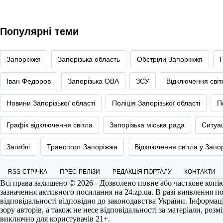
Популярні теми
Запоріжжя
Запорізька область
Обстріли Запоріжжя
Іван Федоров
Запорізька ОВА
ЗСУ
Відключення сві
Новини Запорізької області
Поліція Запорізької області
П
Графік відключення світла
Запорізька міська рада
Ситуац
Загиблі
Транспорт Запоріжжя
Відключення світла у Запо
RSS-СТРІЧКА
ПРЕС-РЕЛІЗИ
РЕДАКЦІЯ ПОРТАЛУ
КОНТАКТИ
Всі права захищено © 2026 - Дозволено повне або часткове копі
зазначення активного посилання на
24.zp.ua
. В разі виявлення 
відповідальності відповідно до законодавства України. Інформац
зору авторів, а також не несе відповідальності за матеріали, роз
виключно для користувачів 21+.