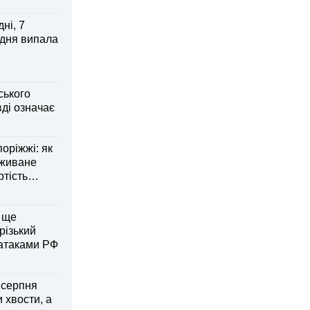
ні, 7
 дня випала
ського
ді означає
оріжжі: як
вживане
ртість
 ще
різький
 атаками РФ
6 серпня
 хвости, а