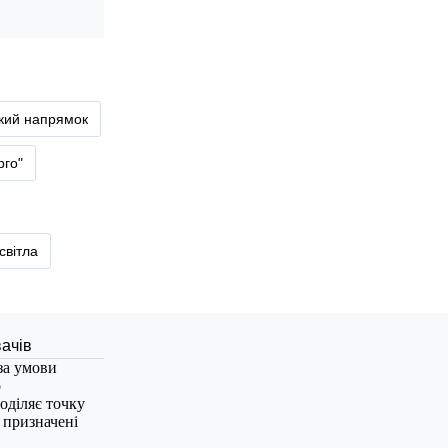
ький напрямок
рго"
світла
за умови
о
оділяє точку
, призначені