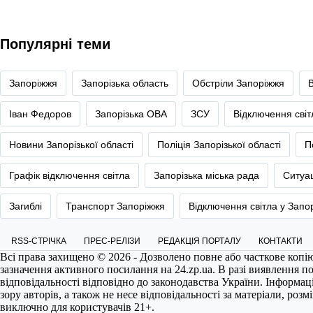
Популярні теми
Запоріжжя
Запорізька область
Обстріли Запоріжжя
Іван Федоров
Запорізька ОВА
ЗСУ
Відключення сві
Новини Запорізької області
Поліція Запорізької області
П
Графік відключення світла
Запорізька міська рада
Ситуац
Загиблі
Транспорт Запоріжжя
Відключення світла у Запо
RSS-СТРІЧКА
ПРЕС-РЕЛІЗИ
РЕДАКЦІЯ ПОРТАЛУ
КОНТАКТИ
Всі права захищено © 2026 - Дозволено повне або часткове копі
зазначення активного посилання на
24.zp.ua
. В разі виявлення 
відповідальності відповідно до законодавства України. Інформац
зору авторів, а також не несе відповідальності за матеріали, роз
виключно для користувачів 21+.