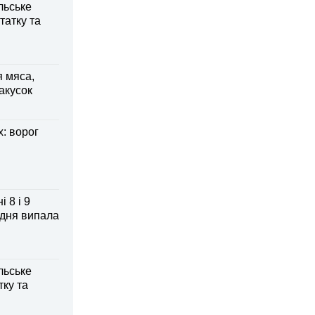
льське
татку та
я мяса,
акусок
: ворог
 8 і 9
 дня випала
льське
тку та