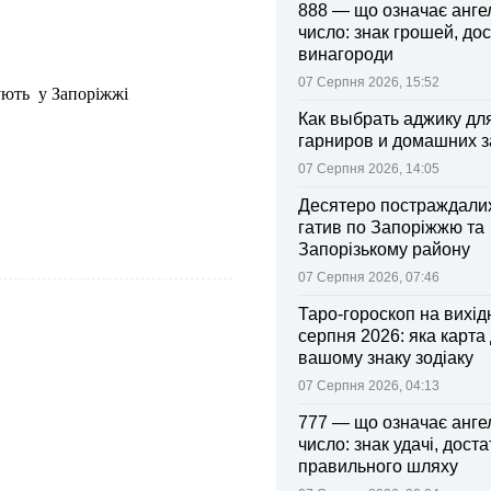
888 — що означає анге
число: знак грошей, дос
винагороди
07 Серпня 2026, 15:52
ують у Запоріжжі
Как выбрать аджику дл
гарниров и домашних з
07 Серпня 2026, 14:05
Десятеро постраждалих
гатив по Запоріжжю та
Запорізькому району
07 Серпня 2026, 07:46
Таро-гороскоп на вихідні
серпня 2026: яка карта
вашому знаку зодіаку
07 Серпня 2026, 04:13
777 — що означає анге
число: знак удачі, доста
правильного шляху