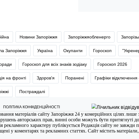
Війна
Новини Запоріжжя
Запоріжжяобленерго
Запоріз
тла Запоріжжя
Україна
Окупанти
Гороскоп
"Укрене
оради
Гороскоп для всіх знаків зодіаку
Гороскоп 2026
ія на фронті
Здоров'я
Поранені
Графіки відключення 
ріжжі
Постраждалі
ПОЛІТИКА КОНФІДЕНЦІЙНОСТІ
ювання матеріалів сайту Запоріжжя 24 у комерційних цілях лише 
порушень авторських прав, винні особи можуть бути притягнуті д
ія рекламного характеру публікується Редакція сайту не завжди п
міщені у коментарях та рекламних статтях. Сайт містить матеріали