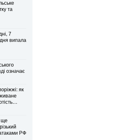
льське
тку та
ні, 7
 дня випала
ського
ді означає
оріжжі: як
вживане
ртість
 ще
різький
 атаками РФ