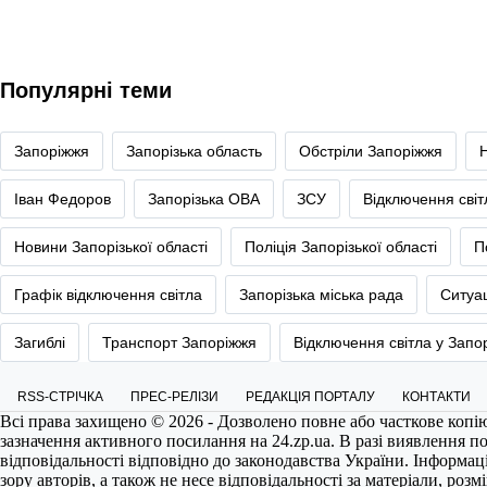
Популярні теми
Запоріжжя
Запорізька область
Обстріли Запоріжжя
Іван Федоров
Запорізька ОВА
ЗСУ
Відключення сві
Новини Запорізької області
Поліція Запорізької області
П
Графік відключення світла
Запорізька міська рада
Ситуац
Загиблі
Транспорт Запоріжжя
Відключення світла у Запо
RSS-СТРІЧКА
ПРЕС-РЕЛІЗИ
РЕДАКЦІЯ ПОРТАЛУ
КОНТАКТИ
Всі права захищено © 2026 - Дозволено повне або часткове копі
зазначення активного посилання на
24.zp.ua
. В разі виявлення 
відповідальності відповідно до законодавства України. Інформац
зору авторів, а також не несе відповідальності за матеріали, роз