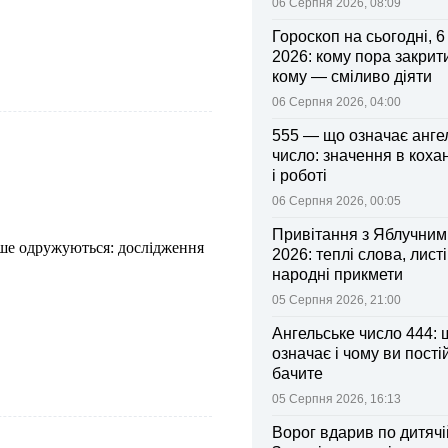
06 Серпня 2026, 08:09
Гороскоп на сьогодні, 
2026: кому пора закрити
кому — сміливо діяти
06 Серпня 2026, 04:00
555 — що означає анге
число: значення в коха
і роботі
06 Серпня 2026, 00:05
Привітання з Яблучни
дше одружуються: дослідження
2026: теплі слова, листі
народні прикмети
05 Серпня 2026, 21:00
Ангельське число 444: 
означає і чому ви пості
бачите
05 Серпня 2026, 16:13
Ворог вдарив по дитячі