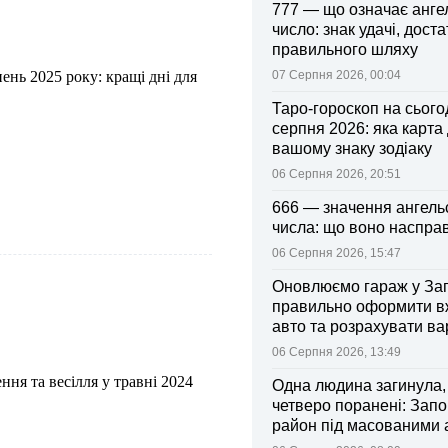
777 — що означає анге
число: знак удачі, доста
правильного шляху
ень 2025 року: кращі дні для
07 Серпня 2026, 00:04
Таро-гороскоп на сьогод
серпня 2026: яка карта
вашому знаку зодіаку
06 Серпня 2026, 20:51
666 — значення ангель
числа: що воно насправ
06 Серпня 2026, 15:47
Оновлюємо гараж у Зап
правильно оформити 
авто та розрахувати ва
поліса
06 Серпня 2026, 13:49
ння та весілля у травні 2024
Одна людина загинула,
четверо поранені: Запо
район під масованими