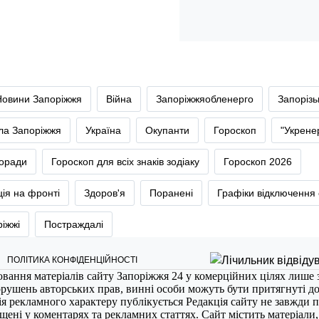
Новини Запоріжжя
Війна
Запоріжжяобленерго
Запоріз
тла Запоріжжя
Україна
Окупанти
Гороскоп
"Укрене
оради
Гороскоп для всіх знаків зодіаку
Гороскоп 2026
ія на фронті
Здоров'я
Поранені
Графіки відключення 
ріжжі
Постраждалі
ПОЛІТИКА КОНФІДЕНЦІЙНОСТІ
ювання матеріалів сайту Запоріжжя 24 у комерційних цілях лише 
порушень авторських прав, винні особи можуть бути притягнуті д
ія рекламного характеру публікується Редакція сайту не завжди п
міщені у коментарях та рекламних статтях. Сайт містить матеріали