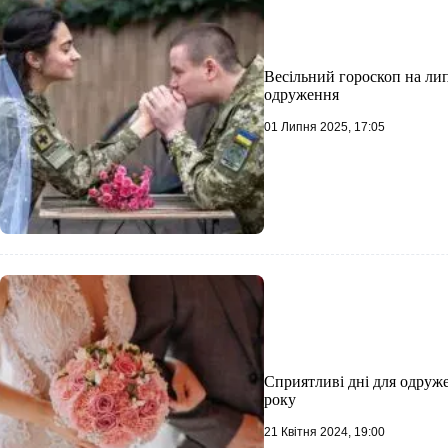
Весільний гороскоп на лип
одруження
01 Липня 2025, 17:05
Сприятливі дні для одруже
року
21 Квітня 2024, 19:00