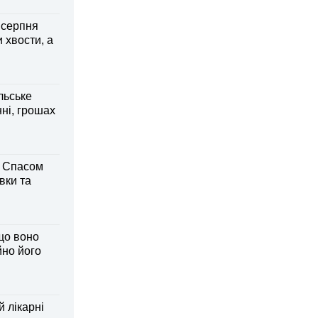
6 серпня
 хвости, а
льське
нні, грошах
м Спасом
вки та
що воно
йно його
й лікарні