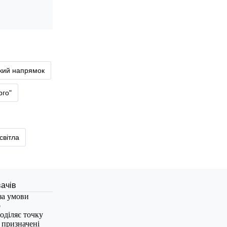
ький напрямок
рго"
світла
за умови
о
оділяє точку
, призначені