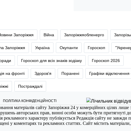
Новини Запоріжжя
Війна
Запоріжжяобленерго
Запоріз
тла Запоріжжя
Україна
Окупанти
Гороскоп
"Укрене
оради
Гороскоп для всіх знаків зодіаку
Гороскоп 2026
ія на фронті
Здоров'я
Поранені
Графіки відключення 
ріжжі
Постраждалі
ПОЛІТИКА КОНФІДЕНЦІЙНОСТІ
ювання матеріалів сайту Запоріжжя 24 у комерційних цілях лише 
порушень авторських прав, винні особи можуть бути притягнуті д
ія рекламного характеру публікується Редакція сайту не завжди п
міщені у коментарях та рекламних статтях. Сайт містить матеріали