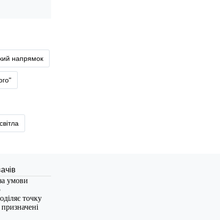
ький напрямок
рго"
світла
за умови
о
оділяє точку
, призначені