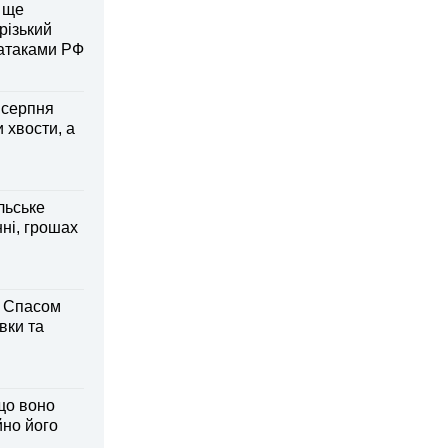
 ще
різький
 атаками РФ
6 серпня
 хвости, а
льське
нні, грошах
м Спасом
вки та
що воно
йно його