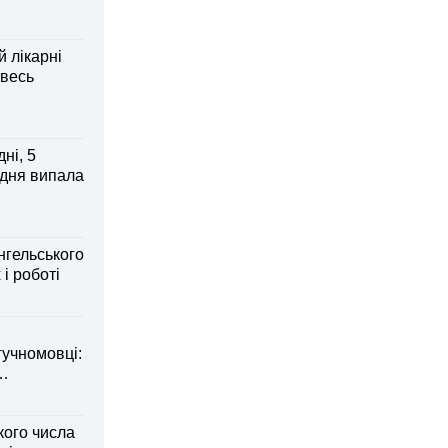
й лікарні
 весь
ні, 5
 дня випала
нгельського
 і роботі
гучномовці:
кого числа