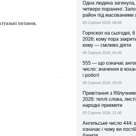
Одна людина загинула,
четверо поранені: Запо
район під масованими
ктуальні питання,
06 Серпня 2026, 08:09
Гороскоп на сьогодні, 
2026: кому пора закрити
кому — сміливо діяти
06 Серпня 2026, 04:00
555 — що означає анге
число: значення в коха
і роботі
06 Серпня 2026, 00:05
Привітання з Яблучни
2026: теплі слова, листі
народні прикмети
05 Серпня 2026, 21:00
Ангельське число 444: 
означає і чому ви пості
бачите