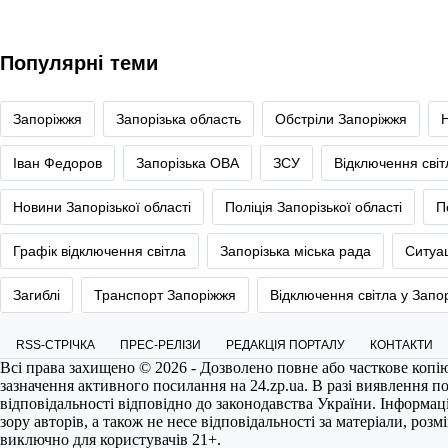
Популярні теми
Запоріжжя
Запорізька область
Обстріли Запоріжжя
Іван Федоров
Запорізька ОВА
ЗСУ
Відключення сві
Новини Запорізької області
Поліція Запорізької області
П
Графік відключення світла
Запорізька міська рада
Ситуац
Загиблі
Транспорт Запоріжжя
Відключення світла у Запо
RSS-СТРІЧКА
ПРЕС-РЕЛІЗИ
РЕДАКЦІЯ ПОРТАЛУ
КОНТАКТИ
Всі права захищено © 2026 - Дозволено повне або часткове копі
зазначення активного посилання на
24.zp.ua
. В разі виявлення 
відповідальності відповідно до законодавства України. Інформац
зору авторів, а також не несе відповідальності за матеріали, роз
виключно для користувачів 21+.