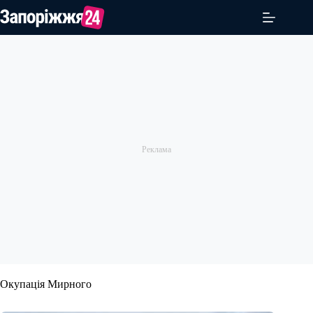
Перейти
до
вмісту
Окупація Мирного