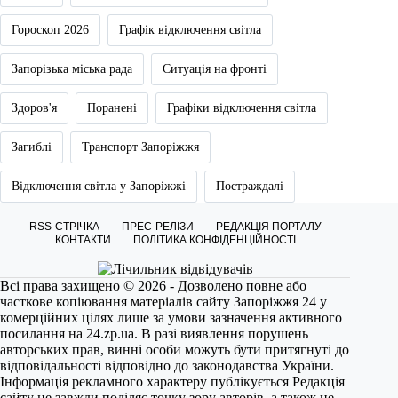
Гороскоп 2026
Графік відключення світла
Запорізька міська рада
Ситуація на фронті
Здоров'я
Поранені
Графіки відключення світла
Загиблі
Транспорт Запоріжжя
Відключення світла у Запоріжжі
Постраждалі
RSS-СТРІЧКА
ПРЕС-РЕЛІЗИ
РЕДАКЦІЯ ПОРТАЛУ
КОНТАКТИ
ПОЛІТИКА КОНФІДЕНЦІЙНОСТІ
Всі права захищено © 2026 - Дозволено повне або
часткове копіювання матеріалів сайту Запоріжжя 24 у
комерційних цілях лише за умови зазначення активного
посилання на
24.zp.ua
. В разі виявлення порушень
авторських прав, винні особи можуть бути притягнуті до
відповідальності відповідно до законодавства України.
Інформація рекламного характеру публікується Редакція
сайту не завжди поділяє точку зору авторів, а також не