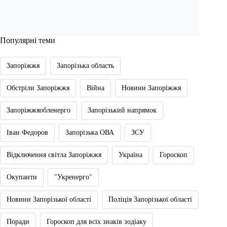
Популярні теми
Запоріжжя
Запорізька область
Обстріли Запоріжжя
Війна
Новини Запоріжжя
Запоріжжяобленерго
Запорізький напрямок
Іван Федоров
Запорізька ОВА
ЗСУ
Відключення світла Запоріжжя
Україна
Гороскоп
Окупанти
"Укренерго"
Новини Запорізької області
Поліція Запорізької області
Поради
Гороскоп для всіх знаків зодіаку