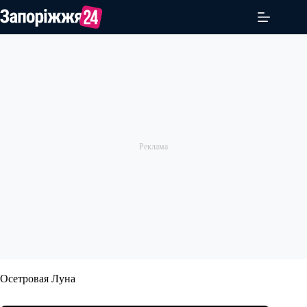
Перейти
до
вмісту
Осетровая Луна