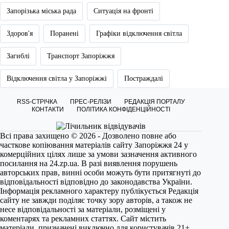
Запорізька міська рада
Ситуація на фронті
Здоров'я
Поранені
Графіки відключення світла
Загиблі
Транспорт Запоріжжя
Відключення світла у Запоріжжі
Постраждалі
RSS-СТРІЧКА
ПРЕС-РЕЛІЗИ
РЕДАКЦІЯ ПОРТАЛУ
КОНТАКТИ
ПОЛІТИКА КОНФІДЕНЦІЙНОСТІ
Всі права захищено © 2026 - Дозволено повне або
часткове копіювання матеріалів сайту Запоріжжя 24 у
комерційних цілях лише за умови зазначення активного
посилання на
24.zp.ua
. В разі виявлення порушень
авторських прав, винні особи можуть бути притягнуті до
відповідальності відповідно до законодавства України.
Інформація рекламного характеру публікується Редакція
сайту не завжди поділяє точку зору авторів, а також не
несе відповідальності за матеріали, розміщені у
коментарях та рекламних статтях. Сайт містить
матеріали, призначені виключно для користувачів 21+.