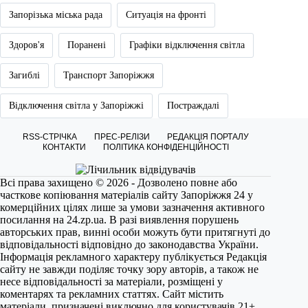
Запорізька міська рада
Ситуація на фронті
Здоров'я
Поранені
Графіки відключення світла
Загиблі
Транспорт Запоріжжя
Відключення світла у Запоріжжі
Постраждалі
RSS-СТРІЧКА
ПРЕС-РЕЛІЗИ
РЕДАКЦІЯ ПОРТАЛУ
КОНТАКТИ
ПОЛІТИКА КОНФІДЕНЦІЙНОСТІ
Всі права захищено © 2026 - Дозволено повне або
часткове копіювання матеріалів сайту Запоріжжя 24 у
комерційних цілях лише за умови зазначення активного
посилання на
24.zp.ua
. В разі виявлення порушень
авторських прав, винні особи можуть бути притягнуті до
відповідальності відповідно до законодавства України.
Інформація рекламного характеру публікується Редакція
сайту не завжди поділяє точку зору авторів, а також не
несе відповідальності за матеріали, розміщені у
коментарях та рекламних статтях. Сайт містить
матеріали, призначені виключно для користувачів 21+.