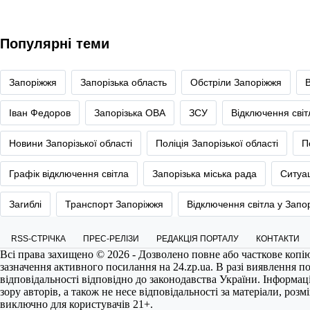
Популярні теми
Запоріжжя
Запорізька область
Обстріли Запоріжжя
Іван Федоров
Запорізька ОВА
ЗСУ
Відключення сві
Новини Запорізької області
Поліція Запорізької області
П
Графік відключення світла
Запорізька міська рада
Ситуац
Загиблі
Транспорт Запоріжжя
Відключення світла у Запо
RSS-СТРІЧКА
ПРЕС-РЕЛІЗИ
РЕДАКЦІЯ ПОРТАЛУ
КОНТАКТИ
Всі права захищено © 2026 - Дозволено повне або часткове копі
зазначення активного посилання на
24.zp.ua
. В разі виявлення 
відповідальності відповідно до законодавства України. Інформац
зору авторів, а також не несе відповідальності за матеріали, роз
виключно для користувачів 21+.