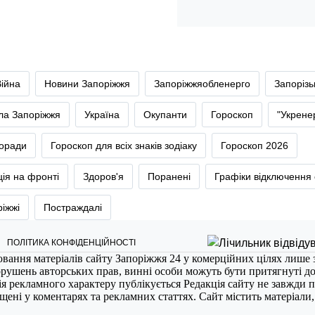
Війна
Новини Запоріжжя
Запоріжжяобленерго
Запоріз
тла Запоріжжя
Україна
Окупанти
Гороскоп
"Укрене
оради
Гороскоп для всіх знаків зодіаку
Гороскоп 2026
ія на фронті
Здоров'я
Поранені
Графіки відключення 
ріжжі
Постраждалі
ПОЛІТИКА КОНФІДЕНЦІЙНОСТІ
ювання матеріалів сайту Запоріжжя 24 у комерційних цілях лише 
порушень авторських прав, винні особи можуть бути притягнуті д
ія рекламного характеру публікується Редакція сайту не завжди п
міщені у коментарях та рекламних статтях. Сайт містить матеріали