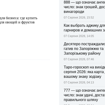
888 — що означає анге
число: знак грошей, дос
винагороди
я бизнеса: где купить
07 Серпня 2026, 15:52
ля овощей и фруктов
Как выбрать аджику дл
гарниров и домашних з
07 Серпня 2026, 14:05
Десятеро постраждалих
гатив по Запоріжжю та
Запорізькому району
07 Серпня 2026, 07:46
Таро-гороскоп на вихідні
серпня 2026: яка карта
вашому знаку зодіаку
07 Серпня 2026, 04:13
777 — що означає анге
число: знак удачі, доста
правильного шляху