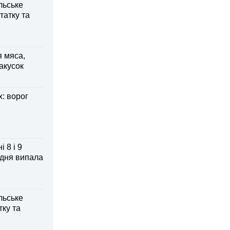
льське
татку та
я мяса,
акусок
: ворог
 8 і 9
 дня випала
льське
тку та