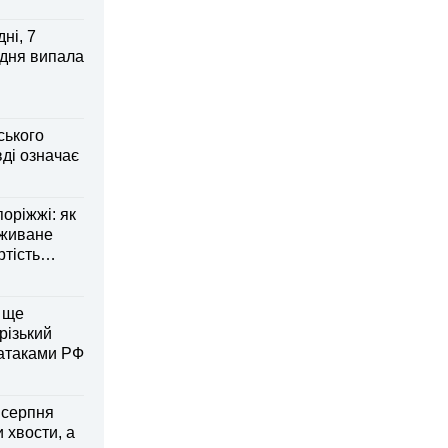
ні, 7
 дня випала
ського
ді означає
оріжжі: як
вживане
ртість
 ще
різький
 атаками РФ
6 серпня
 хвости, а