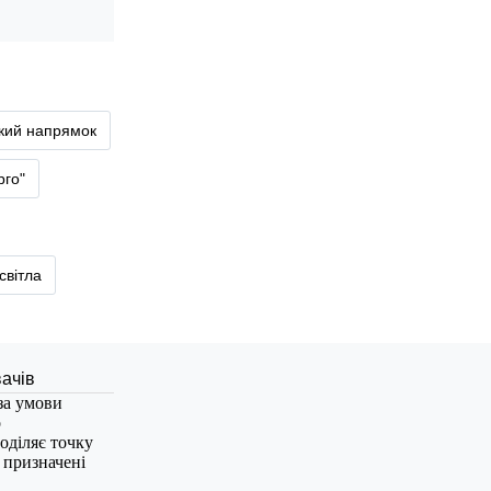
ький напрямок
рго"
світла
за умови
о
оділяє точку
, призначені