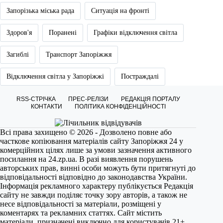
Запорізька міська рада
Ситуація на фронті
Здоров'я
Поранені
Графіки відключення світла
Загиблі
Транспорт Запоріжжя
Відключення світла у Запоріжжі
Постраждалі
RSS-СТРІЧКА
ПРЕС-РЕЛІЗИ
РЕДАКЦІЯ ПОРТАЛУ
КОНТАКТИ
ПОЛІТИКА КОНФІДЕНЦІЙНОСТІ
Всі права захищено © 2026 - Дозволено повне або
часткове копіювання матеріалів сайту Запоріжжя 24 у
комерційних цілях лише за умови зазначення активного
посилання на
24.zp.ua
. В разі виявлення порушень
авторських прав, винні особи можуть бути притягнуті до
відповідальності відповідно до законодавства України.
Інформація рекламного характеру публікується Редакція
сайту не завжди поділяє точку зору авторів, а також не
несе відповідальності за матеріали, розміщені у
коментарях та рекламних статтях. Сайт містить
матеріали, призначені виключно для користувачів 21+.