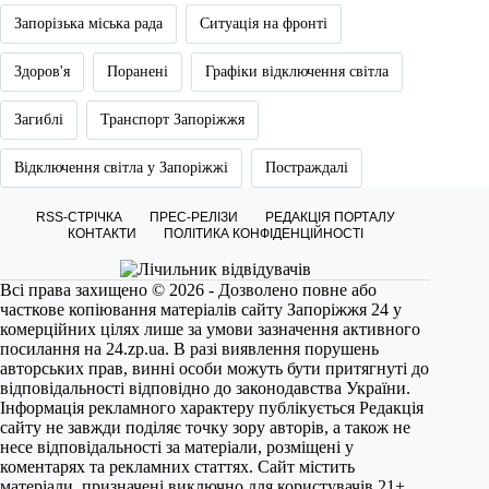
Запорізька міська рада
Ситуація на фронті
Здоров'я
Поранені
Графіки відключення світла
Загиблі
Транспорт Запоріжжя
Відключення світла у Запоріжжі
Постраждалі
RSS-СТРІЧКА
ПРЕС-РЕЛІЗИ
РЕДАКЦІЯ ПОРТАЛУ
КОНТАКТИ
ПОЛІТИКА КОНФІДЕНЦІЙНОСТІ
Всі права захищено © 2026 - Дозволено повне або
часткове копіювання матеріалів сайту Запоріжжя 24 у
комерційних цілях лише за умови зазначення активного
посилання на
24.zp.ua
. В разі виявлення порушень
авторських прав, винні особи можуть бути притягнуті до
відповідальності відповідно до законодавства України.
Інформація рекламного характеру публікується Редакція
сайту не завжди поділяє точку зору авторів, а також не
несе відповідальності за матеріали, розміщені у
коментарях та рекламних статтях. Сайт містить
матеріали, призначені виключно для користувачів 21+.