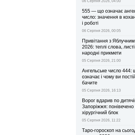
06 Серпня 2026, 04:00
555 — що означає анге
число: значення в коха
і роботі
06 Серпня 2026, 00:05
Привітання з Яблучни
2026: теплі слова, листі
народні прикмети
05 Серпня 2026, 21:00
Ангельське число 444: 
означає і чому ви пості
бачите
05 Серпня 2026, 16:13
Ворог вдарив по дитячі
Запоріжжя: понівечено
хірургічний блок
05 Серпня 2026, 11:22
Таро-гороскоп на сьогод