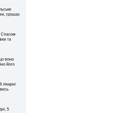
льське
нні, грошах
м Спасом
вки та
що воно
йно його
й лікарні
 весь
ні, 5