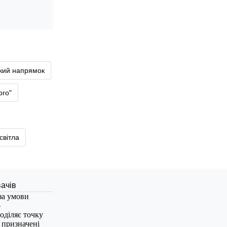
ький напрямок
рго"
світла
за умови
о
оділяє точку
, призначені