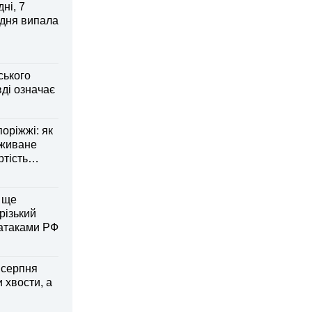
ні, 7
 дня випала
ського
ді означає
оріжжі: як
вживане
ртість
 ще
різький
 атаками РФ
6 серпня
 хвости, а