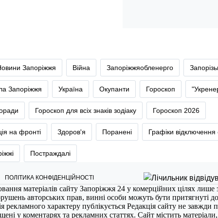
Новини Запоріжжя
Війна
Запоріжжяобленерго
Запоріз
тла Запоріжжя
Україна
Окупанти
Гороскоп
"Укрене
оради
Гороскоп для всіх знаків зодіаку
Гороскоп 2026
ія на фронті
Здоров'я
Поранені
Графіки відключення 
ріжжі
Постраждалі
ПОЛІТИКА КОНФІДЕНЦІЙНОСТІ
ювання матеріалів сайту Запоріжжя 24 у комерційних цілях лише 
порушень авторських прав, винні особи можуть бути притягнуті д
ія рекламного характеру публікується Редакція сайту не завжди п
міщені у коментарях та рекламних статтях. Сайт містить матеріали