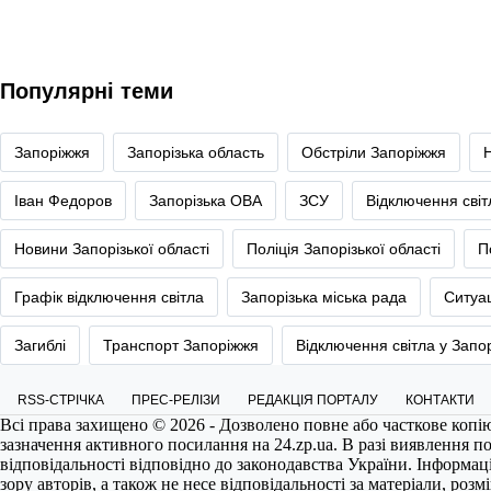
Популярні теми
Запоріжжя
Запорізька область
Обстріли Запоріжжя
Іван Федоров
Запорізька ОВА
ЗСУ
Відключення сві
Новини Запорізької області
Поліція Запорізької області
П
Графік відключення світла
Запорізька міська рада
Ситуац
Загиблі
Транспорт Запоріжжя
Відключення світла у Запо
RSS-СТРІЧКА
ПРЕС-РЕЛІЗИ
РЕДАКЦІЯ ПОРТАЛУ
КОНТАКТИ
Всі права захищено © 2026 - Дозволено повне або часткове копі
зазначення активного посилання на
24.zp.ua
. В разі виявлення 
відповідальності відповідно до законодавства України. Інформац
зору авторів, а також не несе відповідальності за матеріали, роз