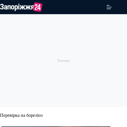
Перейти
до
вмісту
Перевірка на бореліоз