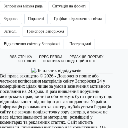
Запорізька міська рада
Ситуація на фронті
Здоров'я
Поранені
Графіки відключення світла
Загиблі
Транспорт Запоріжжя
Відключення світла у Запоріжжі
Постраждалі
RSS-СТРІЧКА
ПРЕС-РЕЛІЗИ
РЕДАКЦІЯ ПОРТАЛУ
КОНТАКТИ
ПОЛІТИКА КОНФІДЕНЦІЙНОСТІ
Всі права захищено © 2026 - Дозволено повне або
часткове копіювання матеріалів сайту Запоріжжя 24 у
комерційних цілях лише за умови зазначення активного
посилання на
24.zp.ua
. В разі виявлення порушень
авторських прав, винні особи можуть бути притягнуті до
відповідальності відповідно до законодавства України.
Інформація рекламного характеру публікується Редакція
сайту не завжди поділяє точку зору авторів, а також не
несе відповідальності за матеріали, розміщені у
коментарях та рекламних статтях. Сайт містить
матеріали, призначені виключно для користувачів 21+.