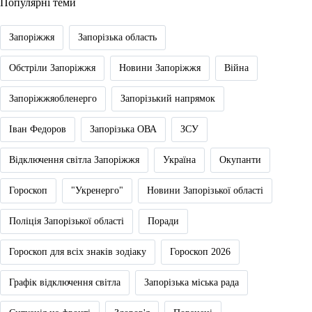
Популярні теми
Запоріжжя
Запорізька область
Обстріли Запоріжжя
Новини Запоріжжя
Війна
Запоріжжяобленерго
Запорізький напрямок
Іван Федоров
Запорізька ОВА
ЗСУ
Відключення світла Запоріжжя
Україна
Окупанти
Гороскоп
"Укренерго"
Новини Запорізької області
Поліція Запорізької області
Поради
Гороскоп для всіх знаків зодіаку
Гороскоп 2026
Графік відключення світла
Запорізька міська рада