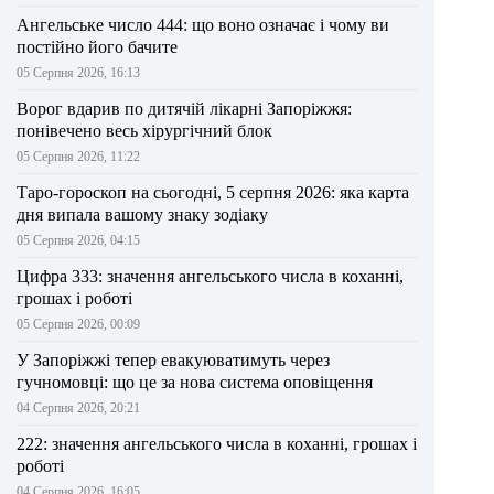
Ангельське число 444: що воно означає і чому ви
постійно його бачите
05 Серпня 2026, 16:13
Ворог вдарив по дитячій лікарні Запоріжжя:
понівечено весь хірургічний блок
05 Серпня 2026, 11:22
Таро-гороскоп на сьогодні, 5 серпня 2026: яка карта
дня випала вашому знаку зодіаку
05 Серпня 2026, 04:15
Цифра 333: значення ангельського числа в коханні,
грошах і роботі
05 Серпня 2026, 00:09
У Запоріжжі тепер евакуюватимуть через
гучномовці: що це за нова система оповіщення
04 Серпня 2026, 20:21
222: значення ангельського числа в коханні, грошах і
роботі
04 Серпня 2026, 16:05