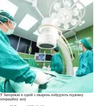
У Запоріжжі в одній з лікарень побудують підземну
операційну залу