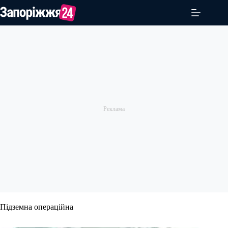
Перейти
до
вмісту
Підземна операційна