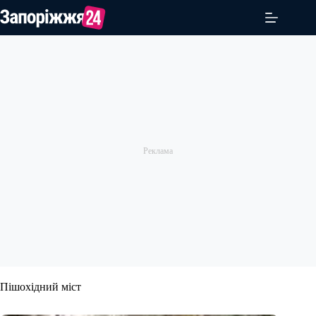
Перейти
до
вмісту
Пішохідний міст