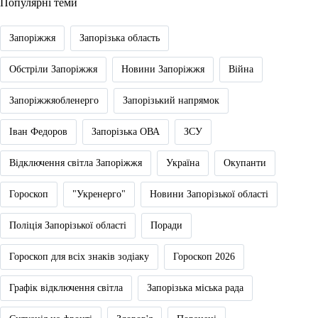
Популярні теми
Запоріжжя
Запорізька область
Обстріли Запоріжжя
Новини Запоріжжя
Війна
Запоріжжяобленерго
Запорізький напрямок
Іван Федоров
Запорізька ОВА
ЗСУ
Відключення світла Запоріжжя
Україна
Окупанти
Гороскоп
"Укренерго"
Новини Запорізької області
Поліція Запорізької області
Поради
Гороскоп для всіх знаків зодіаку
Гороскоп 2026
Графік відключення світла
Запорізька міська рада