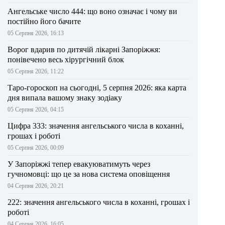
Ангельське число 444: що воно означає і чому ви
постійно його бачите
05 Серпня 2026, 16:13
Ворог вдарив по дитячій лікарні Запоріжжя:
понівечено весь хірургічний блок
05 Серпня 2026, 11:22
Таро-гороскоп на сьогодні, 5 серпня 2026: яка карта
дня випала вашому знаку зодіаку
05 Серпня 2026, 04:15
Цифра 333: значення ангельського числа в коханні,
грошах і роботі
05 Серпня 2026, 00:09
У Запоріжжі тепер евакуюватимуть через
гучномовці: що це за нова система оповіщення
04 Серпня 2026, 20:21
222: значення ангельського числа в коханні, грошах і
роботі
04 Серпня 2026, 16:05