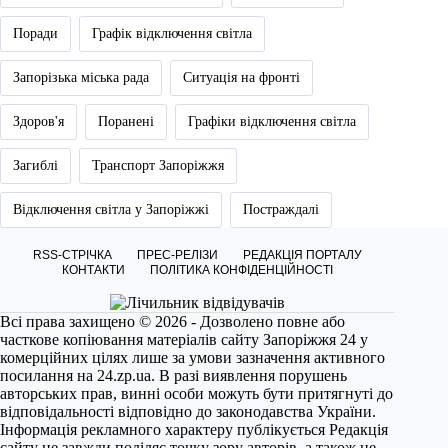
Поради
Графік відключення світла
Запорізька міська рада
Ситуація на фронті
Здоров'я
Поранені
Графіки відключення світла
Загиблі
Транспорт Запоріжжя
Відключення світла у Запоріжжі
Постраждалі
RSS-СТРІЧКА
ПРЕС-РЕЛІЗИ
РЕДАКЦІЯ ПОРТАЛУ
КОНТАКТИ
ПОЛІТИКА КОНФІДЕНЦІЙНОСТІ
Всі права захищено © 2026 - Дозволено повне або
часткове копіювання матеріалів сайту Запоріжжя 24 у
комерційних цілях лише за умови зазначення активного
посилання на
24.zp.ua
. В разі виявлення порушень
авторських прав, винні особи можуть бути притягнуті до
відповідальності відповідно до законодавства України.
Інформація рекламного характеру публікується Редакція
сайту не завжди поділяє точку зору авторів, а також не