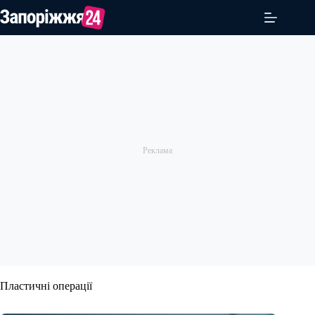
Перейти
до
вмісту
Пластичні операції