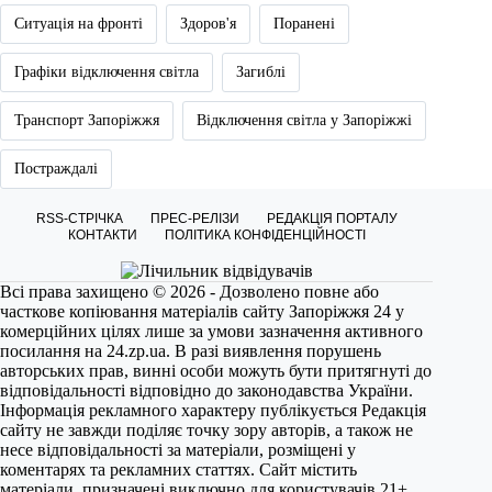
Ситуація на фронті
Здоров'я
Поранені
Графіки відключення світла
Загиблі
Транспорт Запоріжжя
Відключення світла у Запоріжжі
Постраждалі
RSS-СТРІЧКА
ПРЕС-РЕЛІЗИ
РЕДАКЦІЯ ПОРТАЛУ
КОНТАКТИ
ПОЛІТИКА КОНФІДЕНЦІЙНОСТІ
Всі права захищено © 2026 - Дозволено повне або
часткове копіювання матеріалів сайту Запоріжжя 24 у
комерційних цілях лише за умови зазначення активного
посилання на
24.zp.ua
. В разі виявлення порушень
авторських прав, винні особи можуть бути притягнуті до
відповідальності відповідно до законодавства України.
Інформація рекламного характеру публікується Редакція
сайту не завжди поділяє точку зору авторів, а також не
несе відповідальності за матеріали, розміщені у
коментарях та рекламних статтях. Сайт містить
матеріали, призначені виключно для користувачів 21+.