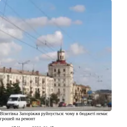
Візитівка Запоріжжя руйнується: чому в бюджеті немає
грошей на ремонт