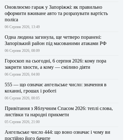
Оновлюємо гараж у Запоріжжі: як правильно
оформити вживане авто та розрахувати вартість
поліса
06 Серпня 2026, 13:49
Одна людина загинула, ще четверо поранені:
Запорізький район під масованими атаками РФ
06 Серпня 2026, 08:09
Гороскоп на сьогодні, 6 серпня 2026: кому пора
закрити хвости, а кому — сміливо діяти
06 Серпня 2026, 04:00
555 — що означає ангельське число: значення в
коханні, грошах і роботі
06 Серпня 2026, 00:05
Привітання з Яблучним Спасом 2026: теплі слова,
листівки та народні прикмети
05 Серпня 2026, 21:00
Ангельське число 444: що воно означає і чому ви
постійно його бачите