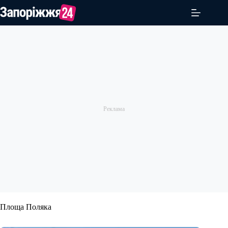
Перейти
до
вмісту
Площа Поляка