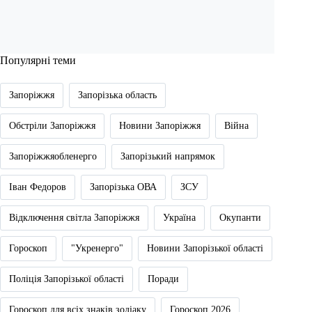
Популярні теми
Запоріжжя
Запорізька область
Обстріли Запоріжжя
Новини Запоріжжя
Війна
Запоріжжяобленерго
Запорізький напрямок
Іван Федоров
Запорізька ОВА
ЗСУ
Відключення світла Запоріжжя
Україна
Окупанти
Гороскоп
"Укренерго"
Новини Запорізької області
Поліція Запорізької області
Поради
Гороскоп для всіх знаків зодіаку
Гороскоп 2026