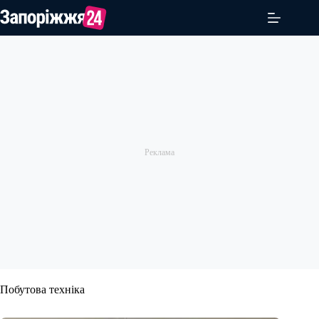
Перейти
до
вмісту
Побутова техніка