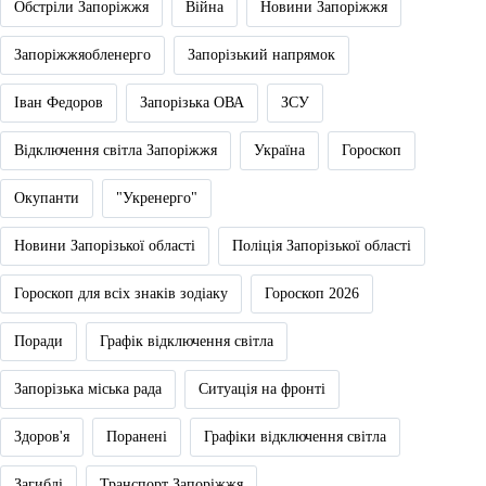
Обстріли Запоріжжя
Війна
Новини Запоріжжя
Запоріжжяобленерго
Запорізький напрямок
Іван Федоров
Запорізька ОВА
ЗСУ
Відключення світла Запоріжжя
Україна
Гороскоп
Окупанти
"Укренерго"
Новини Запорізької області
Поліція Запорізької області
Гороскоп для всіх знаків зодіаку
Гороскоп 2026
Поради
Графік відключення світла
Запорізька міська рада
Ситуація на фронті
Здоров'я
Поранені
Графіки відключення світла
Загиблі
Транспорт Запоріжжя