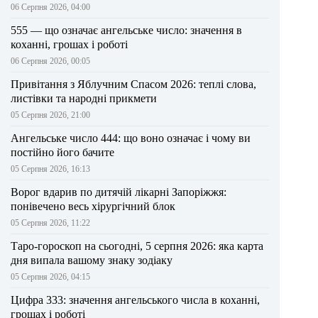
06 Серпня 2026, 04:00
555 — що означає ангельське число: значення в
коханні, грошах і роботі
06 Серпня 2026, 00:05
Привітання з Яблучним Спасом 2026: теплі слова,
листівки та народні прикмети
05 Серпня 2026, 21:00
Ангельське число 444: що воно означає і чому ви
постійно його бачите
05 Серпня 2026, 16:13
Ворог вдарив по дитячій лікарні Запоріжжя:
понівечено весь хірургічний блок
05 Серпня 2026, 11:22
Таро-гороскоп на сьогодні, 5 серпня 2026: яка карта
дня випала вашому знаку зодіаку
05 Серпня 2026, 04:15
Цифра 333: значення ангельського числа в коханні,
грошах і роботі