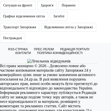
Ситуація на фронті
Здоров'я
Поранені
Графіки відключення світла
Загиблі
Транспорт Запоріжжя
Відключення світла у Запоріжжі
Постраждалі
RSS-СТРІЧКА
ПРЕС-РЕЛІЗИ
РЕДАКЦІЯ ПОРТАЛУ
КОНТАКТИ
ПОЛІТИКА КОНФІДЕНЦІЙНОСТІ
Всі права захищено © 2026 - Дозволено повне або
часткове копіювання матеріалів сайту Запоріжжя 24 у
комерційних цілях лише за умови зазначення активного
посилання на
24.zp.ua
. В разі виявлення порушень
авторських прав, винні особи можуть бути притягнуті до
відповідальності відповідно до законодавства України.
Інформація рекламного характеру публікується Редакція
сайту не завжди поділяє точку зору авторів, а також не
несе відповідальності за матеріали, розміщені у
коментарях та рекламних статтях. Сайт містить
матеріали, призначені виключно для користувачів 21+.