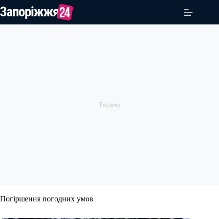
Перейти
до
вмісту
Погіршення погодних умов