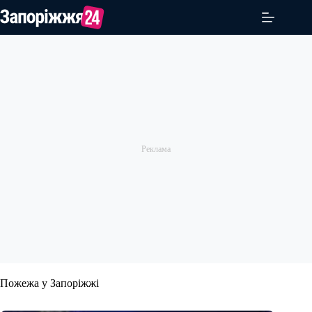
Перейти
до
вмісту
Пожежа у Запоріжжі