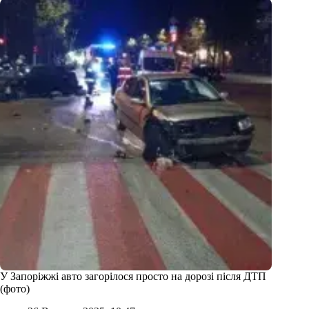
У Запоріжжі авто загорілося просто на дорозі після ДТП
(фото)