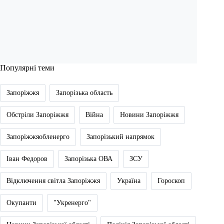
Популярні теми
Запоріжжя
Запорізька область
Обстріли Запоріжжя
Війна
Новини Запоріжжя
Запоріжжяобленерго
Запорізький напрямок
Іван Федоров
Запорізька ОВА
ЗСУ
Відключення світла Запоріжжя
Україна
Гороскоп
Окупанти
"Укренерго"