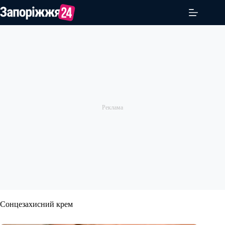
Перейти
до
вмісту
Сонцезахисний крем