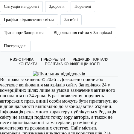
Ситуація на фронті
Здоров'я
Поранені
Графіки відключення світла
Загиблі
Транспорт Запоріжжя
Відключення світла у Запоріжжі
Постраждалі
RSS-СТРІЧКА
ПРЕС-РЕЛІЗИ
РЕДАКЦІЯ ПОРТАЛУ
КОНТАКТИ
ПОЛІТИКА КОНФІДЕНЦІЙНОСТІ
Всі права захищено © 2026 - Дозволено повне або
часткове копіювання матеріалів сайту Запоріжжя 24 у
комерційних цілях лише за умови зазначення активного
посилання на
24.zp.ua
. В разі виявлення порушень
авторських прав, винні особи можуть бути притягнуті до
відповідальності відповідно до законодавства України.
Інформація рекламного характеру публікується Редакція
сайту не завжди поділяє точку зору авторів, а також не
несе відповідальності за матеріали, розміщені у
коментарях та рекламних статтях. Сайт містить
матеріали, призначені виключно для користувачів 21+.