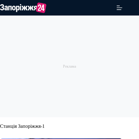
Перейти
до
вмісту
Станція Запоріжжя-1