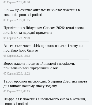
06 Серпня 2026, 04:00
555 — що означає ангельське число: значення в
коханні, грошах і роботі
06 Серпня 2026, 00:05
Привітання з Яблучним Спасом 2026: теплі слова,
листівки та народні прикмети
05 Серпня 2026, 21:00
Ангельське число 444: що воно означає і чому ви
постійно його бачите
05 Серпня 2026, 16:13
Ворог вдарив по дитячій лікарні Запоріжжя:
понівечено весь хірургічний блок
05 Серпня 2026, 11:22
Таро-гороскоп на сьогодні, 5 серпня 2026: яка карта
дня випала вашому знаку зодіаку
05 Серпня 2026, 04:15
Цифра 333: значення ангельського числа в коханні,
грошах і роботі