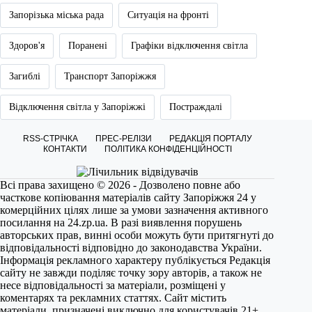
Запорізька міська рада
Ситуація на фронті
Здоров'я
Поранені
Графіки відключення світла
Загиблі
Транспорт Запоріжжя
Відключення світла у Запоріжжі
Постраждалі
RSS-СТРІЧКА
ПРЕС-РЕЛІЗИ
РЕДАКЦІЯ ПОРТАЛУ
КОНТАКТИ
ПОЛІТИКА КОНФІДЕНЦІЙНОСТІ
Всі права захищено © 2026 - Дозволено повне або
часткове копіювання матеріалів сайту Запоріжжя 24 у
комерційних цілях лише за умови зазначення активного
посилання на
24.zp.ua
. В разі виявлення порушень
авторських прав, винні особи можуть бути притягнуті до
відповідальності відповідно до законодавства України.
Інформація рекламного характеру публікується Редакція
сайту не завжди поділяє точку зору авторів, а також не
несе відповідальності за матеріали, розміщені у
коментарях та рекламних статтях. Сайт містить
матеріали, призначені виключно для користувачів 21+.