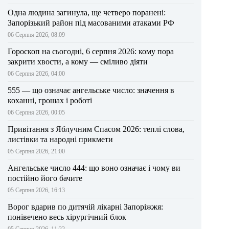
Одна людина загинула, ще четверо поранені:
Запорізький район під масованими атаками РФ
06 Серпня 2026, 08:09
Гороскоп на сьогодні, 6 серпня 2026: кому пора
закрити хвости, а кому — сміливо діяти
06 Серпня 2026, 04:00
555 — що означає ангельське число: значення в
коханні, грошах і роботі
06 Серпня 2026, 00:05
Привітання з Яблучним Спасом 2026: теплі слова,
листівки та народні прикмети
05 Серпня 2026, 21:00
Ангельське число 444: що воно означає і чому ви
постійно його бачите
05 Серпня 2026, 16:13
Ворог вдарив по дитячій лікарні Запоріжжя:
понівечено весь хірургічний блок