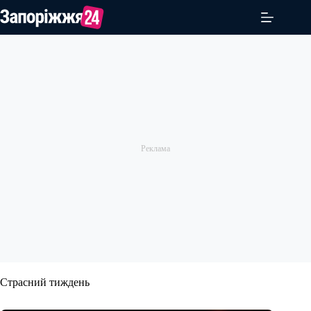
Перейти
до
вмісту
Страсний тиждень