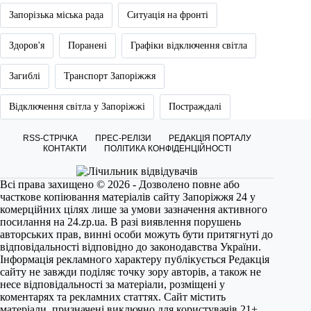
Запорізька міська рада
Ситуація на фронті
Здоров'я
Поранені
Графіки відключення світла
Загиблі
Транспорт Запоріжжя
Відключення світла у Запоріжжі
Постраждалі
RSS-СТРІЧКА
ПРЕС-РЕЛІЗИ
РЕДАКЦІЯ ПОРТАЛУ
КОНТАКТИ
ПОЛІТИКА КОНФІДЕНЦІЙНОСТІ
Всі права захищено © 2026 - Дозволено повне або
часткове копіювання матеріалів сайту Запоріжжя 24 у
комерційних цілях лише за умови зазначення активного
посилання на
24.zp.ua
. В разі виявлення порушень
авторських прав, винні особи можуть бути притягнуті до
відповідальності відповідно до законодавства України.
Інформація рекламного характеру публікується Редакція
сайту не завжди поділяє точку зору авторів, а також не
несе відповідальності за матеріали, розміщені у
коментарях та рекламних статтях. Сайт містить
матеріали, призначені виключно для користувачів 21+.