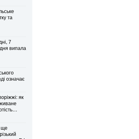
льське
тку та
ні, 7
 дня випала
ського
ді означає
оріжжі: як
вживане
ртість
 ще
різький