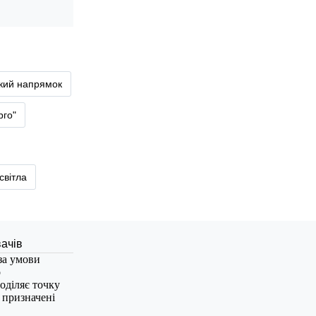
ький напрямок
рго"
світла
за умови
о
оділяє точку
, призначені