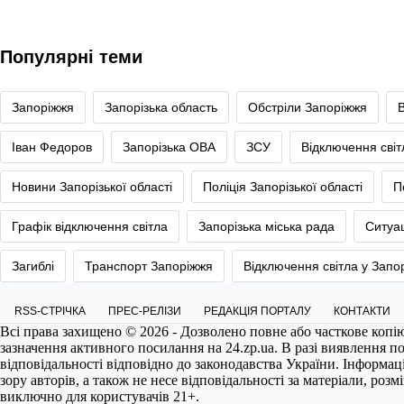
Популярні теми
Запоріжжя
Запорізька область
Обстріли Запоріжжя
Іван Федоров
Запорізька ОВА
ЗСУ
Відключення сві
Новини Запорізької області
Поліція Запорізької області
П
Графік відключення світла
Запорізька міська рада
Ситуац
Загиблі
Транспорт Запоріжжя
Відключення світла у Запо
RSS-СТРІЧКА
ПРЕС-РЕЛІЗИ
РЕДАКЦІЯ ПОРТАЛУ
КОНТАКТИ
Всі права захищено © 2026 - Дозволено повне або часткове копі
зазначення активного посилання на
24.zp.ua
. В разі виявлення 
відповідальності відповідно до законодавства України. Інформац
зору авторів, а також не несе відповідальності за матеріали, роз
виключно для користувачів 21+.