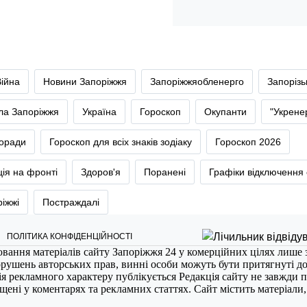
Війна
Новини Запоріжжя
Запоріжжяобленерго
Запоріз
тла Запоріжжя
Україна
Гороскоп
Окупанти
"Укрене
оради
Гороскоп для всіх знаків зодіаку
Гороскоп 2026
ія на фронті
Здоров'я
Поранені
Графіки відключення 
ріжжі
Постраждалі
ПОЛІТИКА КОНФІДЕНЦІЙНОСТІ
ювання матеріалів сайту Запоріжжя 24 у комерційних цілях лише 
порушень авторських прав, винні особи можуть бути притягнуті д
ія рекламного характеру публікується Редакція сайту не завжди п
міщені у коментарях та рекламних статтях. Сайт містить матеріали