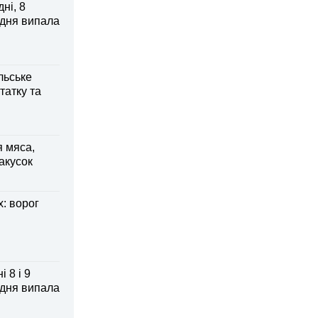
ні, 8
 дня випала
льське
татку та
я мяса,
акусок
: ворог
 8 і 9
 дня випала