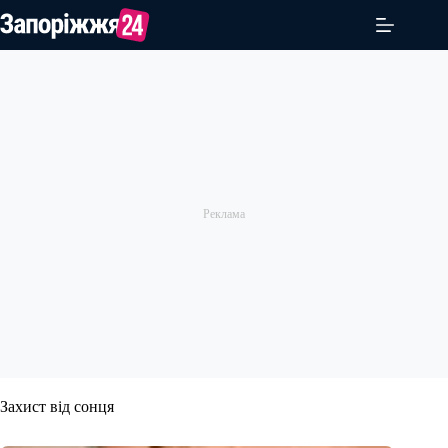
Перейти
до
вмісту
Захист від сонця