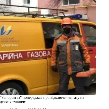
“Запоріжгаз” попереджає про відключення газу на
деяких вулицях