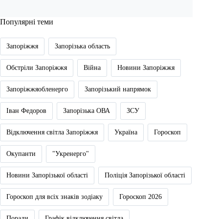
Популярні теми
Запоріжжя
Запорізька область
Обстріли Запоріжжя
Війна
Новини Запоріжжя
Запоріжжяобленерго
Запорізький напрямок
Іван Федоров
Запорізька ОВА
ЗСУ
Відключення світла Запоріжжя
Україна
Гороскоп
Окупанти
"Укренерго"
Новини Запорізької області
Поліція Запорізької області
Гороскоп для всіх знаків зодіаку
Гороскоп 2026
Поради
Графік відключення світла