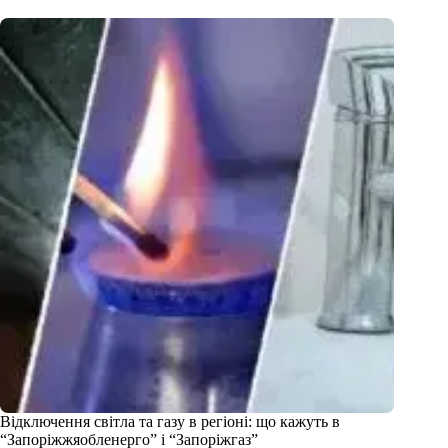
Відключення світла та газу в регіоні: що кажуть в
“Запоріжжяобленерго” і “Запоріжгаз”