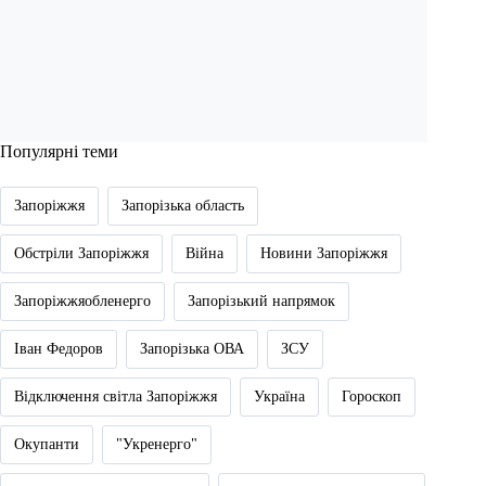
Популярні теми
Запоріжжя
Запорізька область
Обстріли Запоріжжя
Війна
Новини Запоріжжя
Запоріжжяобленерго
Запорізький напрямок
Іван Федоров
Запорізька ОВА
ЗСУ
Відключення світла Запоріжжя
Україна
Гороскоп
Окупанти
"Укренерго"