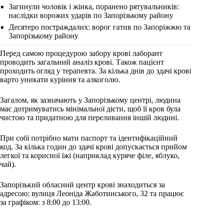
Загинули чоловік і жінка, поранено рятувальників:
наслідки ворожих ударів по Запорізькому району
Десятеро постраждалих: ворог гатив по Запоріжжю та
Запорізькому району
Перед самою процедурою забору крові лаборант
проводить загальний аналіз крові. Також пацієнт
проходить огляд у терапевта. За кілька днів до здачі крові
варто уникати куріння та алкоголю.
Загалом, як зазначають у Запорізькому центрі, людина
має дотримуватись мінімальної дієти, щоб її кров була
чистою та придатною для переливання іншій людині.
При собі потрібно мати паспорт та ідентифікаційний
код. За кілька годин до здачі крові допускається прийом
легкої та корисної їжі (наприклад куряче філе, яблуко,
чай).
Запорізький обласний центр крові знаходиться за
адресою: вулиця Леоніда Жаботинського, 32 та працює
за графіком: з 8:00 до 13:00.