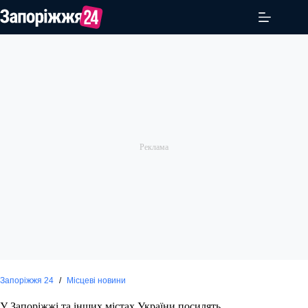
Перейти
до
вмісту
Запоріжжя 24
/
Місцеві новини
У Запоріжжі та інших містах України посилять