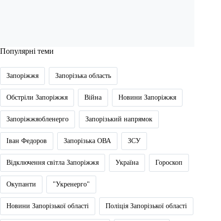
Популярні теми
Запоріжжя
Запорізька область
Обстріли Запоріжжя
Війна
Новини Запоріжжя
Запоріжжяобленерго
Запорізький напрямок
Іван Федоров
Запорізька ОВА
ЗСУ
Відключення світла Запоріжжя
Україна
Гороскоп
Окупанти
"Укренерго"
Новини Запорізької області
Поліція Запорізької області