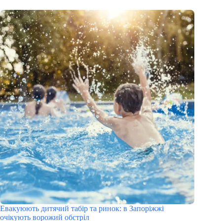
Евакуюють дитячий табір та ринок: в Запоріжжі
очікують ворожий обстріл