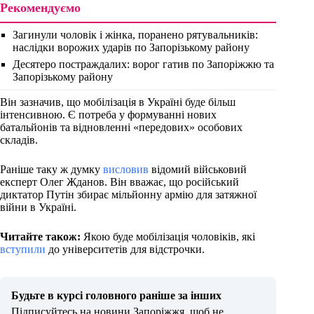
Рекомендуємо
Загинули чоловік і жінка, поранено рятувальників:
наслідки ворожих ударів по Запорізькому району
Десятеро постраждалих: ворог гатив по Запоріжжю та
Запорізькому району
Він зазначив, що мобілізація в Україні буде більш
інтенсивною. Є потреба у формуванні нових
батальйонів та відновленні «передових» особових
складів.
Раніше таку ж думку
висловив
відомий військовий
експерт Олег Жданов. Він вважає, що російський
диктатор Путін збирає мільйонну армію для затяжної
війни в Україні.
Читайте також:
Якою буде мобілізація чоловіків, які
вступили
до університетів для відстрочки.
Будьте в курсі головного раніше за інших
Підписуйтесь на новини Запоріжжя, щоб не