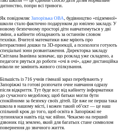
такі школи — це єдиний спосіб дати дітям нормальне
дитинство, попри всі тривоги.
Як повідомляє
Запорізька ОВА
, будівництво «підземної»
школи стало фактично подарунком до ювілею закладу. У
новому безпечному просторі діти навчатимуться у дві
зміни, а кабінети обладнають за останнім словом
техніки. Вчителі математики вже мріють про
інтерактивні дошки та 3D-проекції, а психологи готують
спеціальні зони розвантаження. Директорка закладу
Світлана Іванівна зазначає, що розклад уже складено, а
педагоги рвуться до роботи «очі в очі», адже дистанційка
ніколи не замінить живого спілкування.
Більшість із 716 учнів гімназії зараз перебувають у
Запоріжжі та готові розпочати очне навчання одразу
після відкриття. Тут буде все: від кабінету інформатики
до сучасного медоблоку, щоб батьки могли бути
спокійними за безпеку своїх дітей. Це вже не перша така
школа в нашому місті, і кожен такий об’єкт — це наш
спільний крок до того, щоб освіта в Запоріжжі не
зупинялася навіть під час війни. Чекаємо на перший
дзвоник під землею, який для багатьох стане символом
повернення до звичного життя.