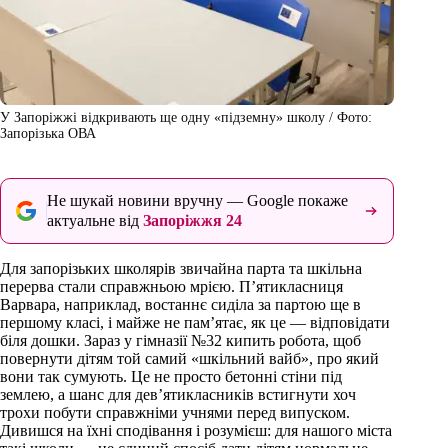
У Запоріжжі відкривають ще одну «підземну» школу / Фото:
Запорізька ОВА
Не шукай новини вручну — Google покаже
актуальне від
Запоріжжя 24
Для запорізьких школярів звичайна парта та шкільна
перерва стали справжньою мрією. П’ятикласниця
Варвара, наприклад, востаннє сиділа за партою ще в
першому класі, і майже не пам’ятає, як це — відповідати
біля дошки. Зараз у гімназії №32 кипить робота, щоб
повернути дітям той самий «шкільний вайб», про який
вони так сумують. Це не просто бетонні стіни під
землею, а шанс для дев’ятикласників встигнути хоч
трохи побути справжніми учнями перед випуском.
Дивишся на їхні сподівання і розумієш: для нашого міста