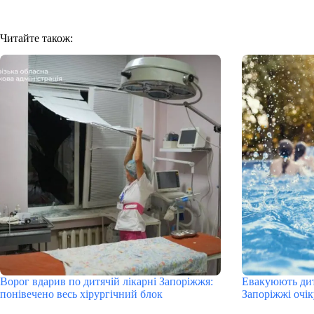
Читайте також:
Ворог вдарив по дитячій лікарні Запоріжжя:
Евакуюють дит
понівечено весь хірургічний блок
Запоріжжі очі