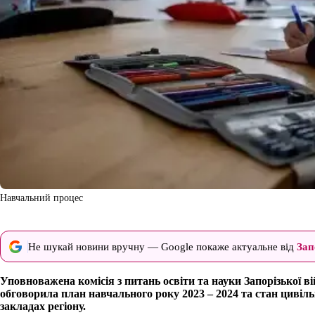
Навчальний процес
Не шукай новини вручну — Google покаже актуальне від
Зап
Уповноважена комісія з питань освіти та науки Запорізької ві
обговорила план навчального року 2023 – 2024 та стан цивіл
закладах регіону.