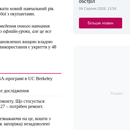
обстріл
жати новий навчальний рік
04 Серпня 2026, 13:54
бої з окупантами.
Більше новин
роведення очного навчання
офлайн-уроки, але це все
встановлених вищою владою
використання є укриття у 48
BA-програмі в UC Berkeley
не дослідження
емонту. Що стосується
 27 – потрібен ремонт.
Незважаючи на це, кошти з
к запоріжці незадоволені