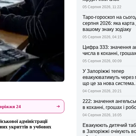
05 Серпня 2026, 11:22
Таро-гороскоп на сьогод
серпня 2026: яка карта
вашому знаку зодіаку
05 Серпня 2026, 04:15
Цифра 333: значення а
числа в коханні, грошах
05 Серпня 2026, 00:09
У Запоріжжі тепер
евакуюватимуть через 
що це за нова система
оповіщення
04 Серпня 2026, 20:21
222: значення ангельсь
оріжжя 24
в коханні, грошах і робо
04 Серпня 2026, 16:05
йськової адміністрації
Евакуюють дитячий табі
ьних укриттів в учбових
в Запоріжжі очікують 