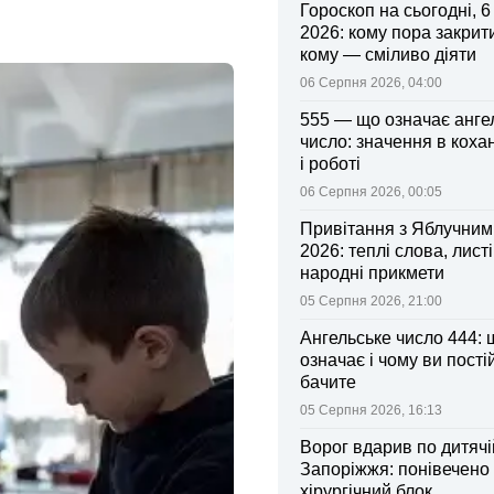
Гороскоп на сьогодні, 
2026: кому пора закрити
кому — сміливо діяти
06 Серпня 2026, 04:00
555 — що означає анге
число: значення в коха
і роботі
06 Серпня 2026, 00:05
Привітання з Яблучни
2026: теплі слова, листі
народні прикмети
05 Серпня 2026, 21:00
Ангельське число 444: 
означає і чому ви пості
бачите
05 Серпня 2026, 16:13
Ворог вдарив по дитячі
Запоріжжя: понівечено
хірургічний блок