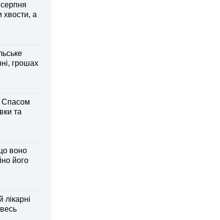
6 серпня
 хвости, а
льське
нні, грошах
м Спасом
вки та
що воно
йно його
й лікарні
 весь