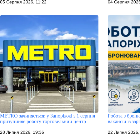
05 Серпня 2026, 11:22
04 Серпня 2026
METRO зачиняється: у Запоріжжі з 1 серпня
Робота з броню
призупиняє роботу торговельний центр
вакансій із за
28 Липня 2026, 19:36
22 Липня 2026,