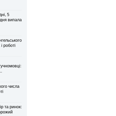
ні, 5
 дня випала
нгельського
 і роботі
гучномовці:
кого числа
ті
р та ринок:
ворожий