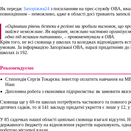
Як передає
Запоріжжя24
з посиланням на прес-службу ОВА, вва
повноцінним – неможливо, адже в області досі тривають запеклі 
«Оцінивши рівень безпеки в регіоні ми зробили висновок, що п
майже неможливе. Як варіант, можливо частково організуємо 
одно під великим питанням»,
– прокоментували в ОВА.
Крім того, не всі сховища у школах та коледжах відповідають 
умовам. За інформацією Запорізької ОВА, наразі придатними до 
школах із 192.
Рекомендуємо
Стипендія Сергія Токарєва: інвестор оплатить навчання на M
Haas
Дипломна робота з економіки підприємства: як замовити якіс
Сховища ще у 69-ти школах потребують часткового та повного р
дитячих садків, то зі 141 закладу придатні укриття є лише у 12, у
У 85 садочках нашої області цивільні сховища взагалі відсутні. 
державного бюджету на відновлення укриттів нараховують, одна
роботою місцевої влади.