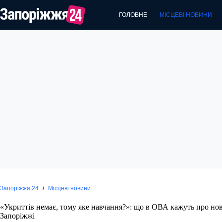
Перейти
до
ГОЛОВНЕ
МІСЦЕВІ НОВИНИ
вмісту
Запоріжжя 24
/
Місцеві новини
«Укриттів немає, тому яке навчання?»: що в ОВА кажуть про но
Запоріжжі