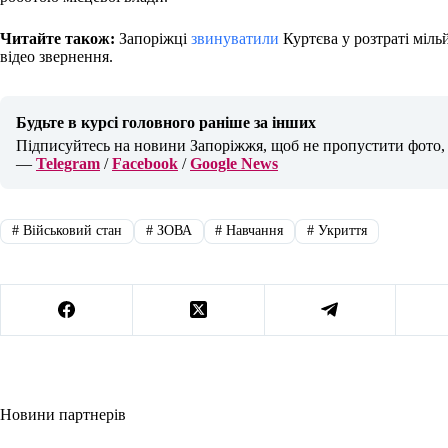
Читайте також:
Запоріжці
звинуватили
Куртєва у розтраті міль
відео звернення.
Будьте в курсі головного раніше за інших
Підписуйтесь на новини Запоріжжя, щоб не пропустити фото, в
—
Telegram
/
Facebook
/
Google News
#
Військовий стан
#
ЗОВА
#
Навчання
#
Укриття
Новини партнерів