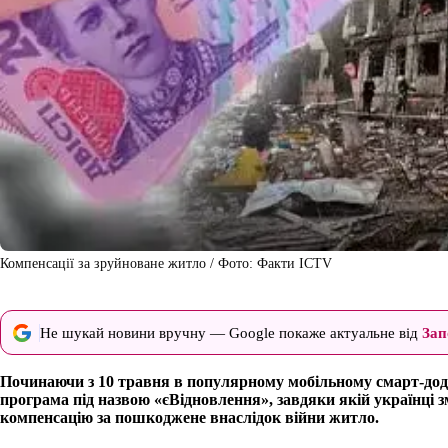
Компенсації за зруйноване житло / Фото: Факти ICTV
Не шукай новини вручну — Google покаже актуальне від
Зап
Починаючи з 10 травня в популярному мобільному смарт-дод
програма під назвою «єВідновлення», завдяки якій українці
компенсацію за пошкоджене внаслідок війни житло.