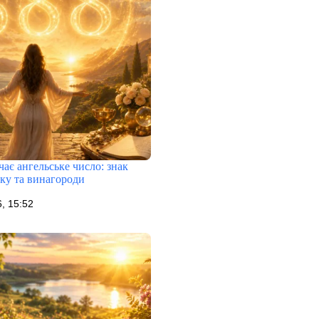
ає ангельське число: знак
тку та винагороди
, 15:52