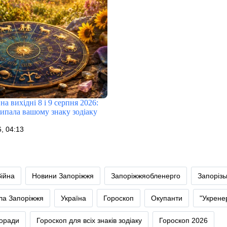
на вихідні 8 і 9 серпня 2026:
випала вашому знаку зодіаку
, 04:13
Війна
Новини Запоріжжя
Запоріжжяобленерго
Запоріз
тла Запоріжжя
Україна
Гороскоп
Окупанти
"Укрене
оради
Гороскоп для всіх знаків зодіаку
Гороскоп 2026