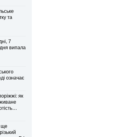
льське
тку та
ні, 7
 дня випала
ського
ді означає
оріжжі: як
вживане
ртість
 ще
різький