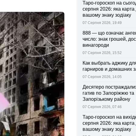
Таро-гороскоп на сьогод
серпня 2026: яка карта
вашому знаку зодіаку
07 Серпня 2026, 19:49
888 — що означає анге
число: знак грошей, дос
винагороди
07 Серпня 2026, 15:52
Как выбрать аджику дл
гарниров и домашних з
07 Серпня 2026, 14:05
Десятеро постраждалих
гатив по Запоріжжю та
Запорізькому району
07 Серпня 2026, 07:46
Таро-гороскоп на вихідні
серпня 2026: яка карта
вашому знаку зодіаку