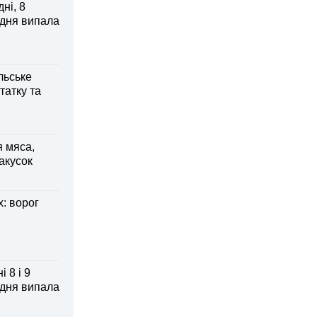
ні, 8
 дня випала
льське
татку та
я мяса,
акусок
: ворог
 8 і 9
 дня випала