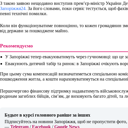
З такою заявою нещодавно виступив прем’єр-міністр України Д
Запоріжжя24.
За його словами, поки сервіс тестується, щоб фахі
певні технічні помилки.
Коли він функціонуватиме повноцінно, то кожен громадянин з
від держави за пошкоджене майно.
Рекомендуємо
У Запоріжжі тепер евакуюватимуть через гучномовці: що це з
Евакуюють дитячий табір та ринок: в Запоріжжі очікують вор
При цьому сума компенсацій визначатиметься спеціальною коміс
пошкодження житла, а кошти нараховуватимуться на спеціальни
Першочергово фінансову підтримку надаватимуть військовослуж
родинам загиблих бійців, сім’ям, де виховують багато дітей, та л
Будьте в курсі головного раніше за інших
Підписуйтесь на новини Запоріжжя, щоб не пропустити фото, в
—
Telegram
/
Facebook
/
Google News