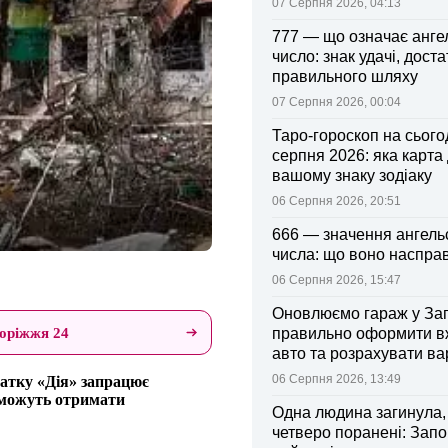
07 Серпня 2026, 04:13
777 — що означає анге
число: знак удачі, доста
правильного шляху
07 Серпня 2026, 00:04
Таро-гороскоп на сьогод
серпня 2026: яка карта
вашому знаку зодіаку
06 Серпня 2026, 20:51
666 — значення ангель
числа: що воно насправ
06 Серпня 2026, 15:47
Оновлюємо гараж у Зап
оріжжя 24
правильно оформити 
авто та розрахувати ва
поліса
06 Серпня 2026, 13:49
атку «Дія» запрацює
 зможуть отримати
Одна людина загинула,
четверо поранені: Запо