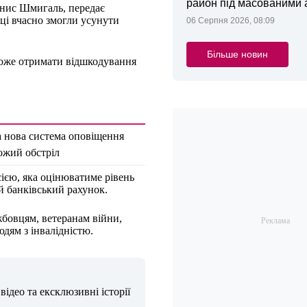
район під масованими
енис Шмигаль, передає
вці вчасно змогли усунути
06 Серпня 2026, 08:09
Більше новин
може отримати відшкодування
а нова система оповіщення
ожий обстріл
ією, яка оцінюватиме рівень
й банківський рахунок.
бовцям, ветеранам війни,
юдям з інвалідністю.
ідео та ексклюзивні історії