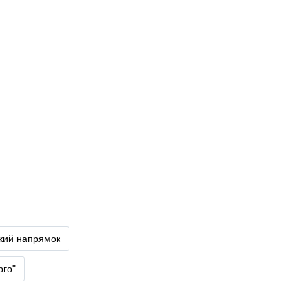
ький напрямок
рго"