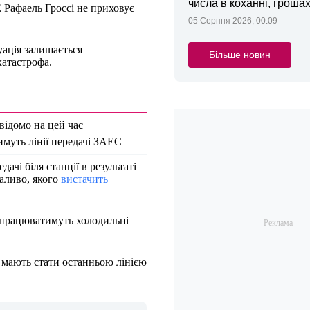
числа в коханні, грошах
Рафаель Гроссі не приховує
05 Серпня 2026, 00:09
уація залишається
Більше новин
катастрофа.
відомо на цей час
муть лінії передачі ЗАЕС
ачі біля станції в результаті
паливо, якого
вистачить
 працюватимуть холодильні
і мають стати останньою лінією