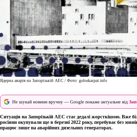
Ядерна аварія на Запорізькій АЕС / Фото: goloskarpat.info
Не шукай новини вручну — Google покаже актуальне від
Зап
Ситуація на Запорізькій АЕС стає дедалі жорсткішою. Вже бі
росіяни окупували ще в березні 2022 року, перебуває без зов
працює лише на аварійних дизельних генераторах.