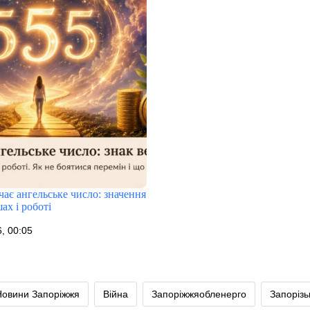
ає ангельське число: значення
ах і роботі
, 00:05
Новини Запоріжжя
Війна
Запоріжжяобленерго
Запоріз