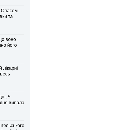
м Спасом
вки та
що воно
йно його
й лікарні
 весь
ні, 5
 дня випала
нгельського