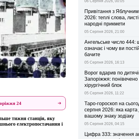
06 Серпня 2026, 00:05
Привітання з Яблучни
2026: теплі слова, листі
народні прикмети
05 Серпня 2026, 21:00
Ангельське число 444: 
означає і чому ви пості
бачите
05 Серпня 2026, 16:13
Ворог вдарив по дитячі
Запоріжжя: понівечено
хірургічний блок
05 Серпня 2026, 11:22
оріжжя 24
Таро-гороскоп на сьогод
серпня 2026: яка карта
вашому знаку зодіаку
льше тижня станція, яку
нішнього електропостачання і
05 Серпня 2026, 04:15
Цифра 333: значення а