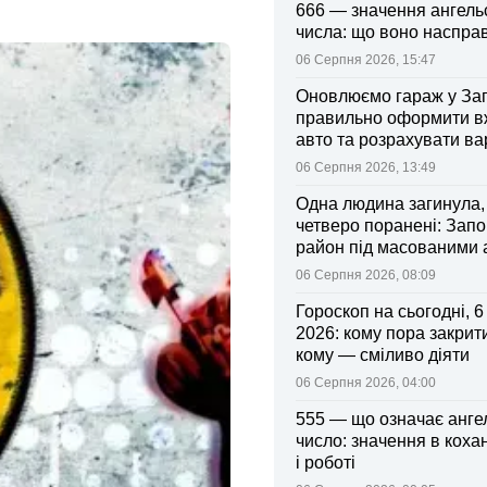
666 — значення ангель
числа: що воно насправ
06 Серпня 2026, 15:47
Оновлюємо гараж у Зап
правильно оформити 
авто та розрахувати ва
поліса
06 Серпня 2026, 13:49
Одна людина загинула,
четверо поранені: Запо
район під масованими
06 Серпня 2026, 08:09
Гороскоп на сьогодні, 
2026: кому пора закрити
кому — сміливо діяти
06 Серпня 2026, 04:00
555 — що означає анге
число: значення в коха
і роботі