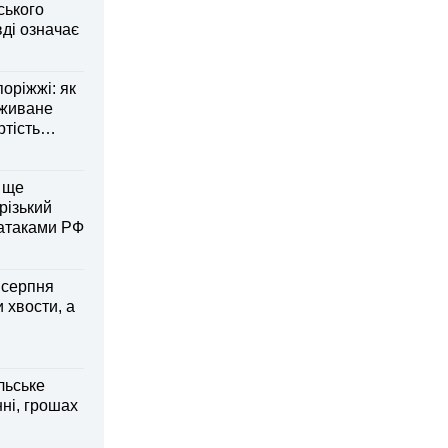
ського
ді означає
оріжжі: як
вживане
ртість
 ще
різький
 атаками РФ
6 серпня
 хвости, а
льське
нні, грошах