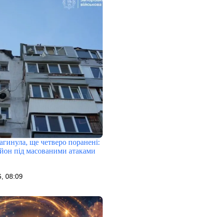
гинула, ще четверо поранені:
айон під масованими атаками
, 08:09