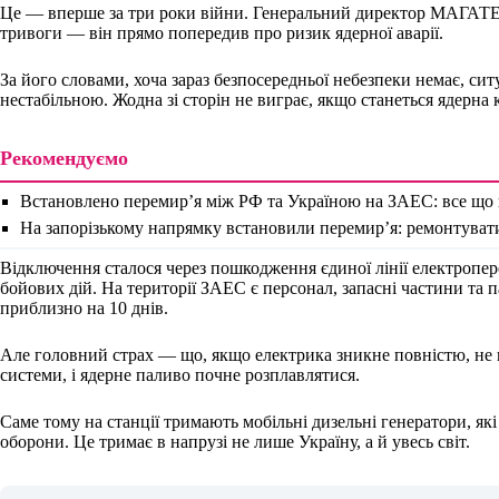
Це — вперше за три роки війни. Генеральний директор МАГАТЕ 
тривоги — він прямо попередив про ризик ядерної аварії.
За його словами, хоча зараз безпосередньої небезпеки немає, сит
нестабільною. Жодна зі сторін не виграє, якщо станеться ядерна 
Рекомендуємо
Встановлено перемир’я між РФ та Україною на ЗАЕС: все що 
На запорізькому напрямку встановили перемир’я: ремонтувати
Відключення сталося через пошкодження єдиної лінії електроперед
бойових дій. На території ЗАЕС є персонал, запасні частини та 
приблизно на 10 днів.
Але головний страх — що, якщо електрика зникне повністю, не
системи, і ядерне паливо почне розплавлятися.
Саме тому на станції тримають мобільні дизельні генератори, як
оборони. Це тримає в напрузі не лише Україну, а й увесь світ.