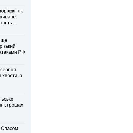
оріжжі: як
вживане
ртість
 ще
різький
 атаками РФ
6 серпня
 хвости, а
льське
нні, грошах
м Спасом