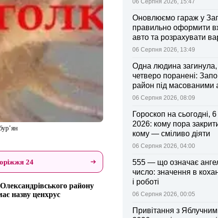
06 Серпня 2026, 15:47
Оновлюємо гараж у Зап
правильно оформити 
авто та розрахувати ва
поліса
06 Серпня 2026, 13:49
Одна людина загинула,
четверо поранені: Запо
район під масованими
06 Серпня 2026, 08:09
Гороскоп на сьогодні, 
2026: кому пора закрити
бур’ян
кому — сміливо діяти
06 Серпня 2026, 04:00
оріжжя 24
555 — що означає анге
число: значення в коха
і роботі
ї Олександрівського району
має назву ценхрус
06 Серпня 2026, 00:05
Привітання з Яблучни