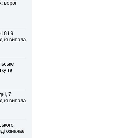
: ворог
 8 і 9
 дня випала
льське
тку та
ні, 7
 дня випала
ського
ді означає