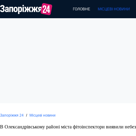
Перейти
до
ГОЛОВНЕ
МІСЦЕВІ НОВИНИ
вмісту
Запоріжжя 24
/
Місцеві новини
В Олександрівському районі міста фітоінспектори виявили небе