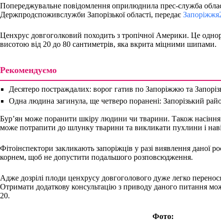
Попереджувальне повідомлення оприлюднила прес-служба обла
Держпродспоживслужби Запорізької області, передає
Запоріжжя
Ценхрус довгоголковий походить з тропічної Америки. Це однор
висотою від 20 до 80 сантиметрів, яка вкрита міцними шипами.
Рекомендуємо
Десятеро постраждалих: ворог гатив по Запоріжжю та Запорі
Одна людина загинула, ще четверо поранені: Запорізький ра
Бур’ян може поранити шкіру людини чи тварини. Також насіння 
може потрапити до шлунку тварини та викликати пухлини і наві
Фітоінспектори закликають запоріжців у разі виявлення даної ро
корнем, щоб не допустити подальшого розповсюдження.
Адже дозрілі плоди ценхрусу довгоголового дуже легко переносят
Отримати додаткову консультацію з приводу даного питання мож
20.
Фото: