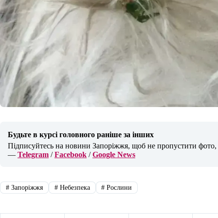
Будьте в курсі головного раніше за інших
Підписуйтесь на новини Запоріжжя, щоб не пропустити фото, в
—
Telegram
/
Facebook
/
Google News
#
Запоріжжя
#
Небезпека
#
Рослини