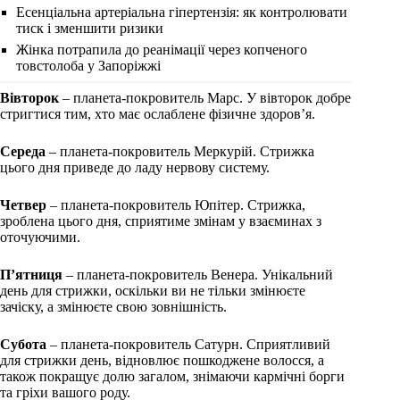
Есенціальна артеріальна гіпертензія: як контролювати
тиск і зменшити ризики
Жінка потрапила до реанімації через копченого
товстолоба у Запоріжжі
Вівторок
– планета-покровитель Марс. У вівторок добре
стригтися тим, хто має ослаблене фізичне здоров’я.
Середа
– планета-покровитель Меркурій. Стрижка
цього дня приведе до ладу нервову систему.
Четвер
– планета-покровитель Юпітер. Стрижка,
зроблена цього дня, сприятиме змінам у взаєминах з
оточуючими.
П’ятниця
– планета-покровитель Венера. Унікальний
день для стрижки, оскільки ви не тільки змінюєте
зачіску, а змінюєте свою зовнішність.
Субота
– планета-покровитель Сатурн. Сприятливий
для стрижки день, відновлює пошкоджене волосся, а
також покращує долю загалом, знімаючи кармічні борги
та гріхи вашого роду.