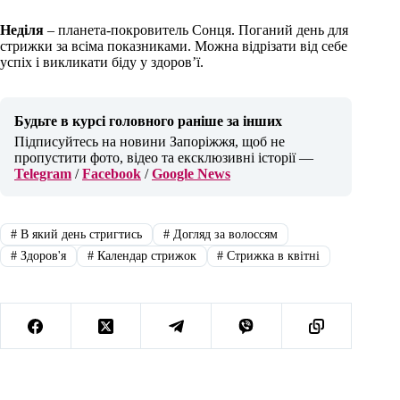
Неділя
– планета-покровитель Сонця. Поганий день для
стрижки за всіма показниками. Можна відрізати від себе
успіх і викликати біду у здоров’ї.
Будьте в курсі головного раніше за інших
Підписуйтесь на новини Запоріжжя, щоб не
пропустити фото, відео та ексклюзивні історії —
Telegram
/
Facebook
/
Google News
#
В який день стригтись
#
Догляд за волоссям
#
Здоров'я
#
Календар стрижок
#
Стрижка в квітні