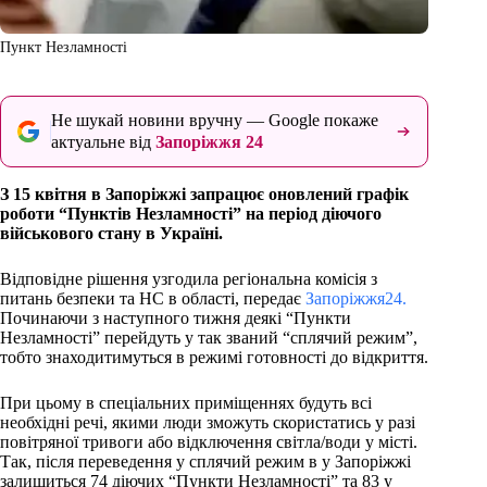
Пункт Незламності
Не шукай новини вручну — Google покаже
актуальне від
Запоріжжя 24
З 15 квітня в Запоріжжі запрацює оновлений графік
роботи “Пунктів Незламності” на період діючого
військового стану в Україні.
Відповідне рішення узгодила регіональна комісія з
питань безпеки та НС в області, передає
Запоріжжя24.
Починаючи з наступного тижня деякі “Пункти
Незламності” перейдуть у так званий “сплячий режим”,
тобто знаходитимуться в режимі готовності до відкриття.
При цьому в спеціальних приміщеннях будуть всі
необхідні речі, якими люди зможуть скористатись у разі
повітряної тривоги або відключення світла/води у місті.
Так, після переведення у сплячий режим в у Запоріжжі
залишиться 74 діючих “Пункти Незламності” та 83 у