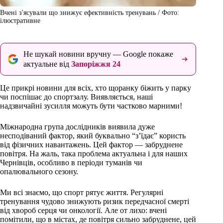
Вчені з'ясували що знижує ефективність тренувань / Фото:
ілюстративне
Не шукай новини вручну — Google покаже
актуальне від
Запоріжжя 24
Це прикрі новини для всіх, хто щоранку біжить у парку
чи поспішає до спортзалу. Виявляється, наші
надзвичайні зусилля можуть бути частково марними!
Міжнародна група дослідників виявила дуже
несподіваний фактор, який буквально “з’їдає” користь
від фізичних навантажень. Цей фактор — забруднене
повітря. На жаль, така проблема актуальна і для наших
Чернівців, особливо в періоди туманів чи
опалювального сезону.
Ми всі знаємо, що спорт рятує життя. Регулярні
тренування чудово знижують ризик передчасної смерті
від хвороб серця чи онкології. Але от лихо: вчені
помітили, що в містах, де повітря сильно забруднене, цей