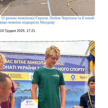
31-разова чемпіонка Європи Любов Черепаха та її юний
віце-чемпіон підкорили Молдову
10 Грудня 2025, 17:21