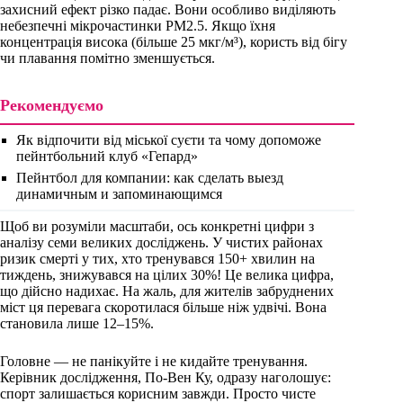
захисний ефект різко падає. Вони особливо виділяють
небезпечні мікрочастинки PM2.5. Якщо їхня
концентрація висока (більше 25 мкг/м³), користь від бігу
чи плавання помітно зменшується.
Рекомендуємо
Як відпочити від міської суєти та чому допоможе
пейнтбольний клуб «Гепард»
Пейнтбол для компании: как сделать выезд
динамичным и запоминающимся
Щоб ви розуміли масштаби, ось конкретні цифри з
аналізу семи великих досліджень. У чистих районах
ризик смерті у тих, хто тренувався 150+ хвилин на
тиждень, знижувався на цілих 30%! Це велика цифра,
що дійсно надихає. На жаль, для жителів забруднених
міст ця перевага скоротилася більше ніж удвічі. Вона
становила лише 12–15%.
Головне — не панікуйте і не кидайте тренування.
Керівник дослідження, По-Вен Ку, одразу наголошує:
спорт залишається корисним завжди. Просто чисте