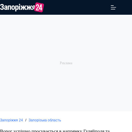
Перейти
до
вмісту
Запоріжжя 24
/
Запорізька область
Ворог успішно просувається в напрямку Гуляйполя та