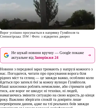
Ворог успішно просувається в напрямку Гуляйполя та
Степногірська: ISW / Фото: з відкритих джерел
Не шукай новини вручну — Google покаже
актуальне від
Запоріжжя 24
Новини з передової зараз тримають у напрузі кожного з
нас. Погодьтеся, читати про просування ворога біля
рідних міст та селищ — це завжди важко, особливо коли
йдеться про запеклі бої за кожну вулицю Гуляйполя.
Наші захисники роблять неможливе, аби стримати цей
тиск, але ворог не шкодує ні техніки, ні людей,
намагаючись змінити ситуацію на свою користь до кінця
року. Важливо зберігати спокій та довіряти лише
перевіреним даним, адже на тлі реальних боїв завжди