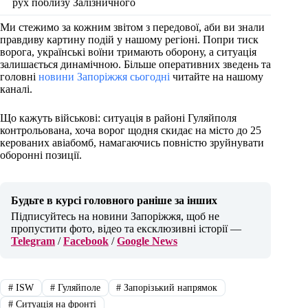
рух поблизу Залізничного
Ми стежимо за кожним звітом з передової, аби ви знали
правдиву картину подій у нашому регіоні. Попри тиск
ворога, українські воїни тримають оборону, а ситуація
залишається динамічною. Більше оперативних зведень та
головні
новини Запоріжжя сьогодні
читайте на нашому
каналі.
Що кажуть військові: ситуація в районі Гуляйполя
контрольована, хоча ворог щодня скидає на місто до 25
керованих авіабомб, намагаючись повністю зруйнувати
оборонні позиції.
Будьте в курсі головного раніше за інших
Підписуйтесь на новини Запоріжжя, щоб не
пропустити фото, відео та ексклюзивні історії —
Telegram
/
Facebook
/
Google News
#
ISW
#
Гуляйполе
#
Запорізький напрямок
#
Ситуація на фронті