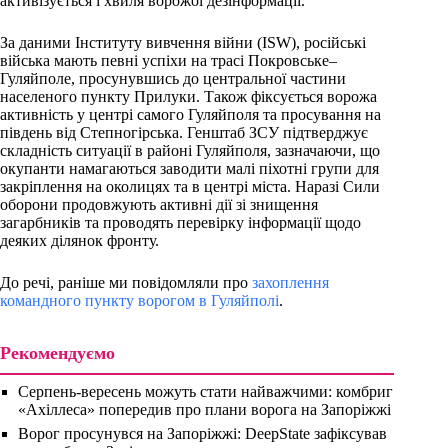
активізується і хвиля ворожої дезінформації.
За даними Інституту вивчення війни (ISW), російські
війська мають певні успіхи на трасі Покровське–
Гуляйполе, просунувшись до центральної частини
населеного пункту Прилуки. Також фіксується ворожа
активність у центрі самого Гуляйполя та просування на
південь від Степногірська. Генштаб ЗСУ підтверджує
складність ситуації в районі Гуляйполя, зазначаючи, що
окупанти намагаються заводити малі піхотні групи для
закріплення на околицях та в центрі міста. Наразі Сили
оборони продовжують активні дії зі знищення
загарбників та проводять перевірку інформації щодо
деяких ділянок фронту.
До речі, раніше ми повідомляли про
захоплення
командного пункту ворогом в Гуляйполі
.
Рекомендуємо
Серпень-вересень можуть стати найважчими: комбриг
«Ахіллеса» попередив про плани ворога на Запоріжжі
Ворог просунувся на Запоріжжі: DeepState зафіксував