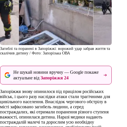
Загиблі та поранені в Запоріжжі: ворожий удар забрав життя та
скалічив дитину / Фото: Запорізька ОВА
Не шукай новини вручну — Google покаже
актуальне від
Запоріжжя 24
Запоріжжя знову опинилося під прицілом російських
військ, і цього разу наслідки атаки стали трагічними для
цивільного населення. Внаслідок чергового обстрілу в
місті зафіксовано загибель людини, а серед
постраждалих, які отримали поранення різного ступеня
важкості, опинилася дитина. Наразі медики надають
постраждалій малечі та дорослим усю необхідну