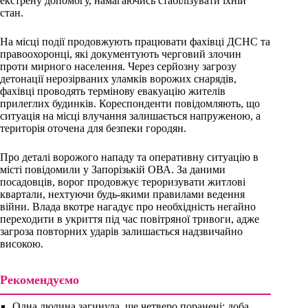
екстрену допомогу, намагаючись стабілізувати їхній
стан.
На місці події продовжують працювати фахівці ДСНС та
правоохоронці, які документують черговий злочин
проти мирного населення. Через серйозну загрозу
детонації нерозірваних уламків ворожих снарядів,
фахівці проводять термінову евакуацію жителів
прилеглих будинків. Кореспонденти повідомляють, що
ситуація на місці влучання залишається напруженою, а
територія оточена для безпеки городян.
Про деталі ворожого нападу та оперативну ситуацію в
місті повідомили у Запорізькій ОВА. За даними
посадовців, ворог продовжує тероризувати житлові
квартали, нехтуючи будь-якими правилами ведення
війни. Влада вкотре нагадує про необхідність негайно
переходити в укриття під час повітряної тривоги, адже
загроза повторних ударів залишається надзвичайно
високою.
Рекомендуємо
Одна людина загинула, ще четверо поранені: доба