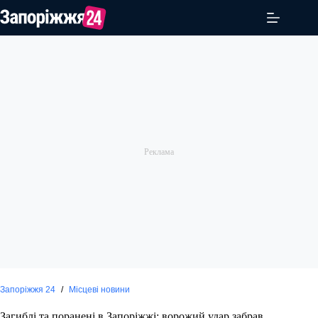
Перейти
до
вмісту
Запоріжжя 24
/
Місцеві новини
Загиблі та поранені в Запоріжжі: ворожий удар забрав