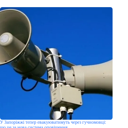
У Запоріжжі тепер евакуюватимуть через гучномовці:
що це за нова система оповіщення