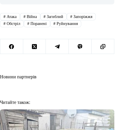
#
Атака
#
Війна
#
Загиблий
#
Запоріжжя
#
Обстріл
#
Поранені
#
Руйнування
Новини партнерів
Читайте також: