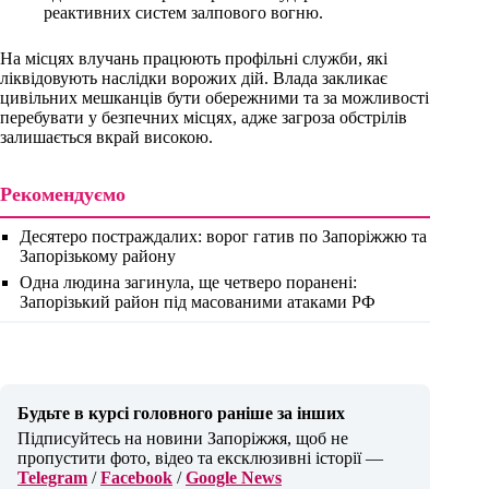
реактивних систем залпового вогню.
На місцях влучань працюють профільні служби, які
ліквідовують наслідки ворожих дій. Влада закликає
цивільних мешканців бути обережними та за можливості
перебувати у безпечних місцях, адже загроза обстрілів
залишається вкрай високою.
Рекомендуємо
Десятеро постраждалих: ворог гатив по Запоріжжю та
Запорізькому району
Одна людина загинула, ще четверо поранені:
Запорізький район під масованими атаками РФ
Будьте в курсі головного раніше за інших
Підписуйтесь на новини Запоріжжя, щоб не
пропустити фото, відео та ексклюзивні історії —
Telegram
/
Facebook
/
Google News