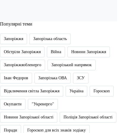
Популярні теми
Запоріжжя
Запорізька область
Обстріли Запоріжжя
Війна
Новини Запоріжжя
Запоріжжяобленерго
Запорізький напрямок
Іван Федоров
Запорізька ОВА
ЗСУ
Відключення світла Запоріжжя
Україна
Гороскоп
Окупанти
"Укренерго"
Новини Запорізької області
Поліція Запорізької області
Поради
Гороскоп для всіх знаків зодіаку