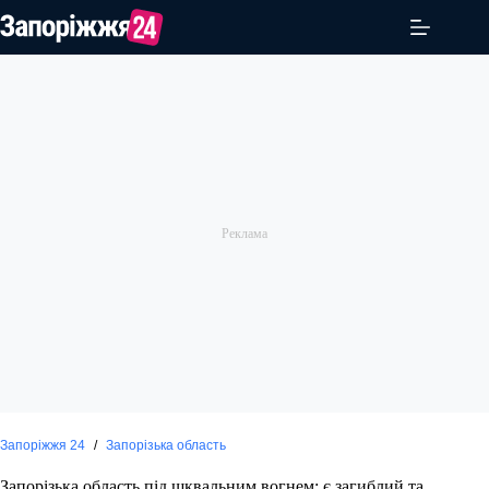
Перейти
до
вмісту
Запоріжжя 24
/
Запорізька область
Запорізька область під шквальним вогнем: є загиблий та