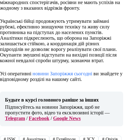
міжнародних спостерігачів, росіяни не мають успіхів на
жодному з вказаних відрізків фронту.
Українські бійці продовжують утримувати займані
рубежі, ефективно знищуючи техніку та живу силу
противника на підступах до населених пунктів.
Аналітики підкреслюють, що оборона на Запоріжжі
залишається стійкою, а координація дій різних
підрозділів не дозволяє ворогу реалізувати свої плани.
Окупанти змушені відступати на вихідні позиції після
кожної невдалої спроби штурму, зазнаючи втрат.
Усі оперативні
новини Запоріжжя сьогодні
ви знайдете у
відповідному розділі на нашому сайті.
Будьте в курсі головного раніше за інших
Підписуйтесь на новини Запоріжжя, щоб не
пропустити фото, відео та ексклюзивні історії —
Telegram
/
Facebook
/
Google News
#
ISW
#
Аналітика
#
Гуляйполе
#
ЗСУ
#
Оріхів