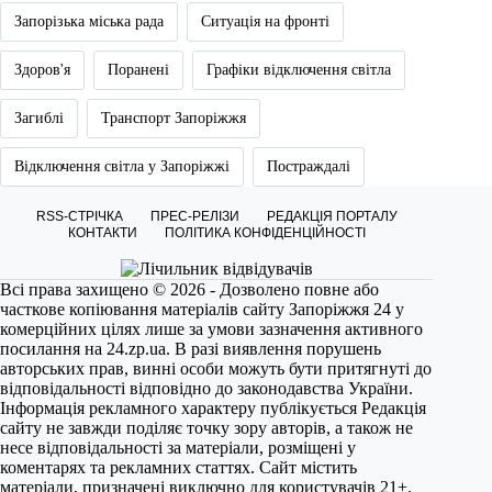
Запорізька міська рада
Ситуація на фронті
Здоров'я
Поранені
Графіки відключення світла
Загиблі
Транспорт Запоріжжя
Відключення світла у Запоріжжі
Постраждалі
RSS-СТРІЧКА
ПРЕС-РЕЛІЗИ
РЕДАКЦІЯ ПОРТАЛУ
КОНТАКТИ
ПОЛІТИКА КОНФІДЕНЦІЙНОСТІ
Всі права захищено © 2026 - Дозволено повне або
часткове копіювання матеріалів сайту Запоріжжя 24 у
комерційних цілях лише за умови зазначення активного
посилання на
24.zp.ua
. В разі виявлення порушень
авторських прав, винні особи можуть бути притягнуті до
відповідальності відповідно до законодавства України.
Інформація рекламного характеру публікується Редакція
сайту не завжди поділяє точку зору авторів, а також не
несе відповідальності за матеріали, розміщені у
коментарях та рекламних статтях. Сайт містить
матеріали, призначені виключно для користувачів 21+.