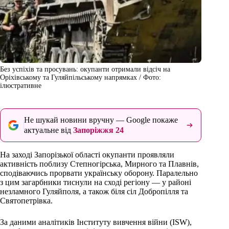
Без успіхів та просувань: окупанти отримали відсіч на
Оріхівському та Гуляйпільському напрямках / Фото:
ілюстративне
Не шукай новини вручну — Google покаже
актуальне від
Запоріжжя 24
На заході Запорізької області окупанти проявляли
активність поблизу Степногірська, Мирного та Плавнів,
сподіваючись прорвати українську оборону. Паралельно
з цим загарбники тиснули на сході регіону — у районі
незламного Гуляйполя, а також біля сіл Добропілля та
Святопетрівка.
За даними аналітиків Інституту вивчення війни (ISW),