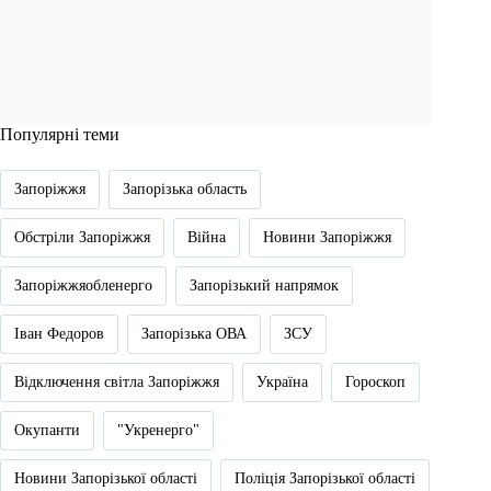
Популярні теми
Запоріжжя
Запорізька область
Обстріли Запоріжжя
Війна
Новини Запоріжжя
Запоріжжяобленерго
Запорізький напрямок
Іван Федоров
Запорізька ОВА
ЗСУ
Відключення світла Запоріжжя
Україна
Гороскоп
Окупанти
"Укренерго"
Новини Запорізької області
Поліція Запорізької області