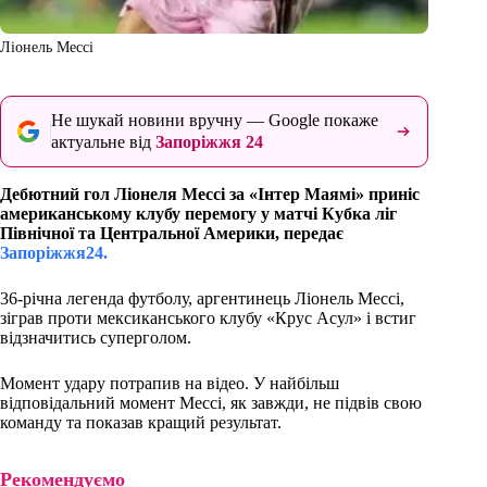
Ліонель Мессі
Не шукай новини вручну — Google покаже
актуальне від
Запоріжжя 24
Дебютний гол Ліонеля Мессі за «Інтер Маямі» приніс
американському клубу перемогу у матчі Кубка ліг
Північної та Центральної Америки, передає
Запоріжжя24.
36-річна легенда футболу, аргентинець Ліонель Мессі,
зіграв проти мексиканського клубу «Крус Асул» і встиг
відзначитись суперголом.
Момент удару потрапив на відео. У найбільш
відповідальний момент Мессі, як завжди, не підвів свою
команду та показав кращий результат.
Рекомендуємо