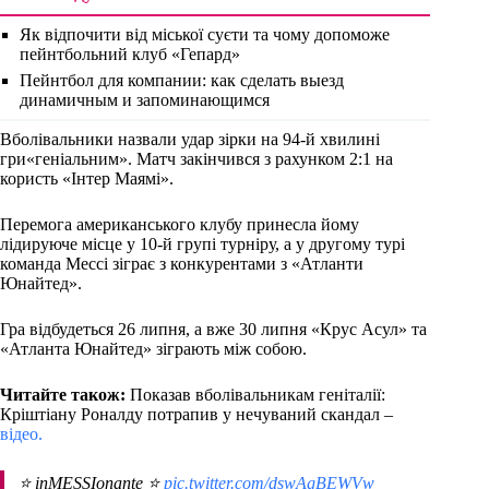
Як відпочити від міської суєти та чому допоможе
пейнтбольний клуб «Гепард»
Пейнтбол для компании: как сделать выезд
динамичным и запоминающимся
Вболівальники назвали удар зірки на 94-й хвилині
гри«геніальним». Матч закінчився з рахунком 2:1 на
користь «Інтер Маямі».
Перемога американського клубу принесла йому
лідируюче місце у 10-й групі турніру, а у другому турі
команда Мессі зіграє з конкурентами з «Атланти
Юнайтед».
Гра відбудеться 26 липня, а вже 30 липня «Крус Асул» та
«Атланта Юнайтед» зіграють між собою.
Читайте також:
Показав вболівальникам геніталії:
Кріштіану Роналду потрапив у нечуваний скандал –
відео.
⭐ inMESSIonante ⭐
pic.twitter.com/dswAgBEWVw