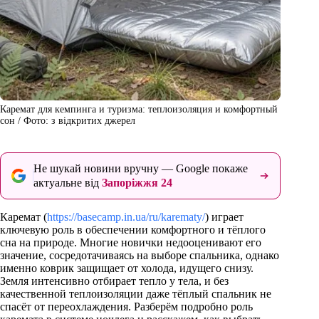
Каремат для кемпинга и туризма: теплоизоляция и комфортный
сон / Фото: з відкритих джерел
Не шукай новини вручну — Google покаже
актуальне від
Запоріжжя 24
Каремат (
https://basecamp.in.ua/ru/karematy/
) играет
ключевую роль в обеспечении комфортного и тёплого
сна на природе. Многие новички недооценивают его
значение, сосредотачиваясь на выборе спальника, однако
именно коврик защищает от холода, идущего снизу.
Земля интенсивно отбирает тепло у тела, и без
качественной теплоизоляции даже тёплый спальник не
спасёт от переохлаждения. Разберём подробно роль