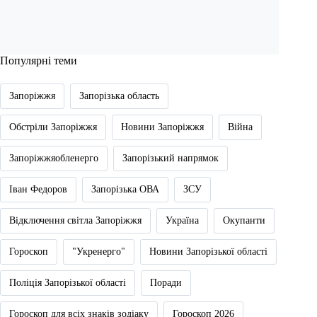
Популярні теми
Запоріжжя
Запорізька область
Обстріли Запоріжжя
Новини Запоріжжя
Війна
Запоріжжяобленерго
Запорізький напрямок
Іван Федоров
Запорізька ОВА
ЗСУ
Відключення світла Запоріжжя
Україна
Окупанти
Гороскоп
"Укренерго"
Новини Запорізької області
Поліція Запорізької області
Поради
Гороскоп для всіх знаків зодіаку
Гороскоп 2026