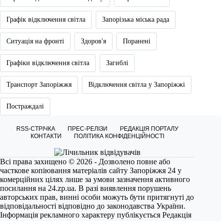
Графік відключення світла
Запорізька міська рада
Ситуація на фронті
Здоров'я
Поранені
Графіки відключення світла
Загиблі
Транспорт Запоріжжя
Відключення світла у Запоріжжі
Постраждалі
RSS-СТРІЧКА
ПРЕС-РЕЛІЗИ
РЕДАКЦІЯ ПОРТАЛУ
КОНТАКТИ
ПОЛІТИКА КОНФІДЕНЦІЙНОСТІ
Всі права захищено © 2026 - Дозволено повне або
часткове копіювання матеріалів сайту Запоріжжя 24 у
комерційних цілях лише за умови зазначення активного
посилання на
24.zp.ua
. В разі виявлення порушень
авторських прав, винні особи можуть бути притягнуті до
відповідальності відповідно до законодавства України.
Інформація рекламного характеру публікується Редакція