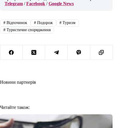
Telegram
/
Facebook
/
Google News
#
Відпочинок
#
Подорож
#
Туризм
#
Туристичне спорядження
Новини партнерів
Читайте також: