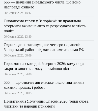
666 — значення ангельського числа: що воно
насправді означає
06 Серпня 2026, 15:47
Оновлюємо гараж у Запоріжжі: як правильно
оформити вживане авто та розрахувати вартість
поліса
06 Серпня 2026, 13:49
Одна людина загинула, ще четверо поранені:
Запорізький район під масованими атаками РФ
06 Серпня 2026, 08:09
Гороскоп на сьогодні, 6 серпня 2026: кому пора
закрити хвости, а кому — сміливо діяти
06 Серпня 2026, 04:00
555 — що означає ангельське число: значення в
коханні, грошах і роботі
06 Серпня 2026, 00:05
Привітання з Яблучним Спасом 2026: теплі слова,
листівки та народні прикмети