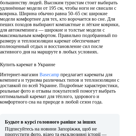
большинству людей. Высоким туристам стоит выбирать
удлинённые модели от 195 см, чтобы ноги не свисали с
коврика. Ширина обычно равна 50–65 см: широкие
модели комфортнее для тех, кто ворочается во сне. Для
пеших походов выбирают компактные и лёгкие коврики,
для автокемпинга — широкие и толстые модели с
максимальным комфортом. Правильно подобранный по
размеру и теплоизоляции каремат обеспечивает
полноценный отдых и восстановление сил после
активного дня на маршруте в любых условиях.
Купить каремат в Украине
Интернет-магазин
Basecamp
предлагает карематы для
кемпинга и туризма различных типов и теплоизоляции с
доставкой по всей Украине. Подробные характеристики,
реальные фото и отзывы покупателей помогут выбрать
оптимальный каремат для тёплого, здорового и
комфортного сна на природе в любой сезон года.
Будьте в курсі головного раніше за інших
Підписуйтесь на новини Запоріжжя, щоб не
пропустити фото, відео та ексклюзивні історії —