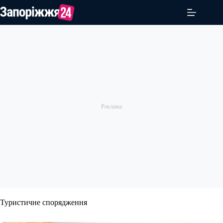
Перейти
до
вмісту
Туристичне спорядження