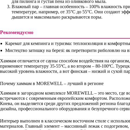
для пилинга и густая пена из оливкового мыла.
Влажный пар – главная особенность – 100% влажность пр
температуре, например, от 35°C до 55°C. Они создают эффе
дышится и максимально раскрываются поры.
Рекомендуємо
Каремат для кемпинга и туризма: теплоизоляция и комфортн
Мистецтво затишку на березі: як перетворити риболовлю на 
Хаммам отличается от сауны способом воздействия на организм,
применяют температуру 35-55ºС, а во втором – 80-100ºС. Турец
высокий уровень влажности, а вот финская – низкий и сухой пар
Почему хаммам в MOREWELL – лучший в регионе
Хаммам в загородном комплексе MOREWELL – это место, где в
встречаются с современным европейским комфортом. Расположе
Киева, он выделяется среди других предложений региона благо
дизайна, профессионального оборудования и безупречного серви
Интерьер выполнен в классическом восточном стиле с использо
материалов. Главный элемент – массивный лежак с подогревом,