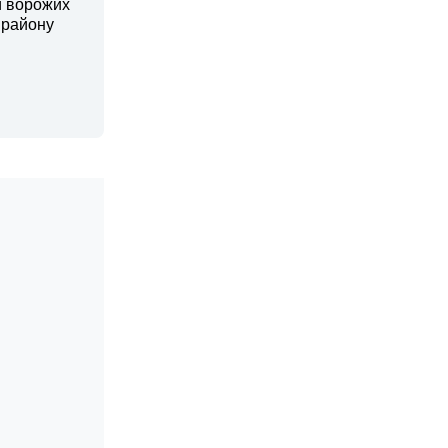
и ворожих
 району