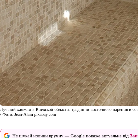
Лучший хаммам в Киевской области: традиции восточного парения в
/ Фото: Jean-Alain pixabay.com
Не шукай новини вручну — Google покаже актуальне від
Зап