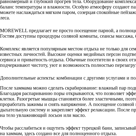
равномерный и глубокий прогрев тела. Оборудование комплекса
баланс температуры и влажности. Особую атмосферу создают п
можете наслаждаться мягким паром, созерцая спокойные пейзаж
леса.
MOREWELL предлагает не просто посещение парной, а полноце
Гостям доступны процедуры соляной комнаты, сеансы массажа, 
Комплекс является популярным местом отдыха не только для сем
известных личностей. Высокие оценки медийных персон подтв
сервиса и приватность отдыха. Обычные посетители в своих отз
подчеркивают чистоту, уют и возможность полностью перезагруз
Дополнительные аспекты: комбинации с другими услугами и пол
После хаммама можно сделать скрабирование: влажный пар под
Благодаря распариванию поры открываются, что позволяет эфф
клетки. Разогретые мышцы становятся более эластичными, поэт
проработать зажимы и снять напряжение. А посещение соляной
дыхательную систему и закрепляет эффект релаксации. После пр
на тело увлажняющий лосьон или масло.
Чтобы расслабиться и ощутить эффект турецкой бани, записы
на хаммам, здесь создано все для полноценного отдыха.