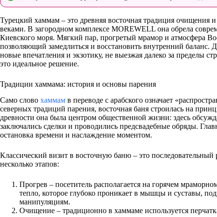
Турецкий хаммам – это древняя восточная традиция очищения и
веками. В загородном комплексе MOREWELL она обрела соврем
Киевского моря. Мягкий пар, прогретый мрамор и атмосфера Во
позволяющий замедлиться и восстановить внутренний баланс. Д
новые впечатления и экзотику, не выезжая далеко за пределы
это идеальное решение.
Традиции хаммама: история и основы парения
Само слово
хаммам
в переводе с арабского означает «распростр
северных традиций парения, восточная баня строилась на принц
древности она была центром общественной жизни: здесь обсужд
заключались сделки и проводились предсвадебные обряды. Глав
остановка времени и наслаждение моментом.
Классический визит в восточную баню – это последовательный 
несколько этапов:
Прогрев – посетитель располагается на горячем мраморном
тепло, которое глубоко проникает в мышцы и суставы, по
манипуляциям.
Очищение – традиционно в хаммаме используется перчатка