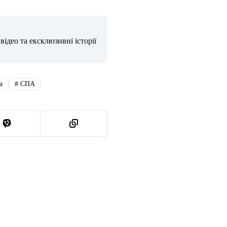
ідео та ексклюзивні історії
а
#
СПА