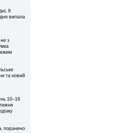
ні, 9
 дня випала
 не з
умка
режим
льське
ни та новий
ень 10–16
 тижня
одіаку
а, поранено