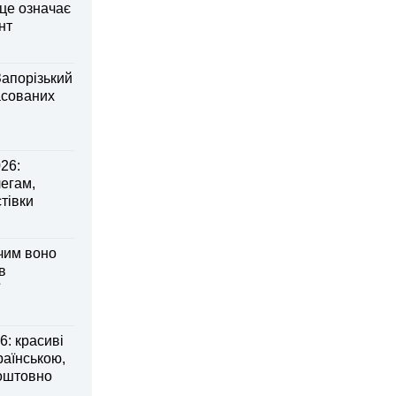
 це означає
нт
Запорізький
асованих
26:
легам,
тівки
 чим воно
в
: красиві
раїнською,
коштовно