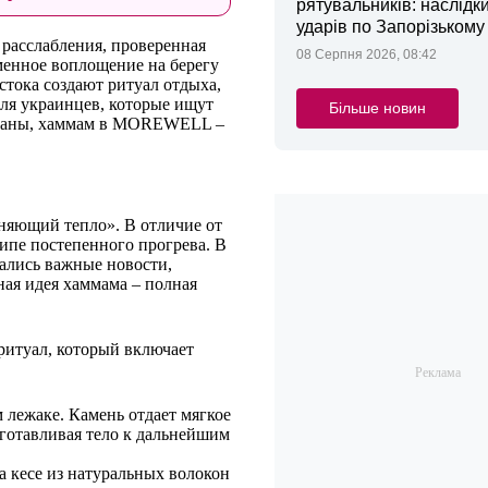
рятувальників: наслідк
ударів по Запорізькому
 расслабления, проверенная
08 Серпня 2026, 08:42
енное воплощение на берегу
стока создают ритуал отдыха,
ля украинцев, которые ищут
Більше новин
 страны, хаммам в MOREWELL –
аняющий тепло». В отличие от
ипе постепенного прогрева. В
ались важные новости,
ная идея хаммама – полная
ритуал, который включает
 лежаке. Камень отдает мягкое
дготавливая тело к дальнейшим
 кесе из натуральных волокон