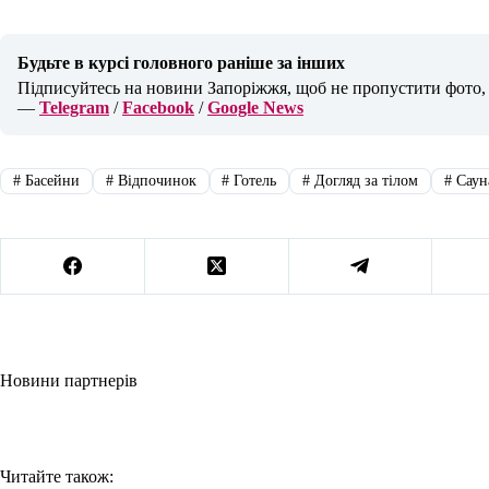
Будьте в курсі головного раніше за інших
Підписуйтесь на новини Запоріжжя, щоб не пропустити фото, в
—
Telegram
/
Facebook
/
Google News
#
Басейни
#
Відпочинок
#
Готель
#
Догляд за тілом
#
Саун
Новини партнерів
Читайте також: