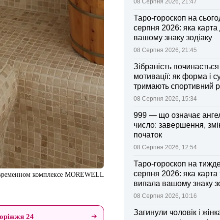
08 Серпня 2026, 21:47
Таро-гороскоп на сьогод
серпня 2026: яка карта
вашому знаку зодіаку
08 Серпня 2026, 21:45
Зібраність починається
мотивації: як форма і с
тримають спортивний 
08 Серпня 2026, 15:34
999 — що означає анге
число: завершення, змі
початок
08 Серпня 2026, 12:54
Таро-гороскоп на тижд
серпня 2026: яка карта
 современном комплексе MOREWELL
випала вашому знаку з
08 Серпня 2026, 10:16
Загинули чоловік і жінк
оріжжя 24