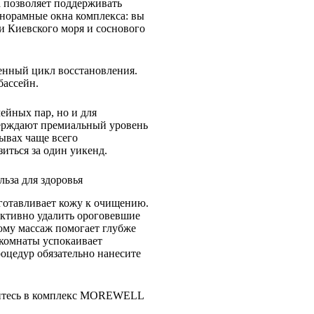
 позволяет поддерживать
анорамные окна комплекса: вы
и Киевского моря и соснового
нный цикл восстановления.
бассейн.
ейных пар, но и для
ерждают премиальный уровень
ывах чаще всего
иться за один уикенд.
ьза для здоровья
готавливает кожу к очищению.
ективно удалить ороговевшие
ому массаж помогает глубже
 комнаты успокаивает
оцедур обязательно нанесите
вайтесь в комплекс MOREWELL