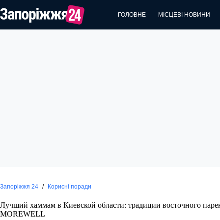
Перейти
до
ГОЛОВНЕ
МІСЦЕВІ НОВИНИ
вмісту
Запоріжжя 24
/
Корисні поради
Лучший хаммам в Киевской области: традиции восточного паре
MOREWELL