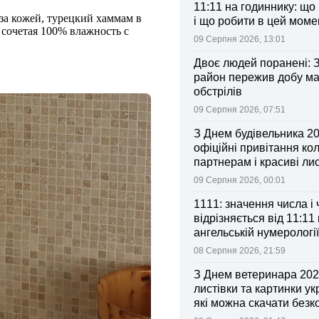
11:11 на годиннику: що
за кожей, турецкий хаммам в
і що робити в цей моме
сочетая 100% влажность с
09 Серпня 2026, 13:01
Двоє людей поранені: 
район пережив добу м
обстрілів
09 Серпня 2026, 07:51
З Днем будівельника 20
офіційні привітання ко
партнерам і красиві лис
09 Серпня 2026, 00:01
1111: значення числа і
відрізняється від 11:11 
ангельській нумерології
08 Серпня 2026, 21:59
З Днем ветеринара 2026
листівки та картинки ук
які можна скачати без