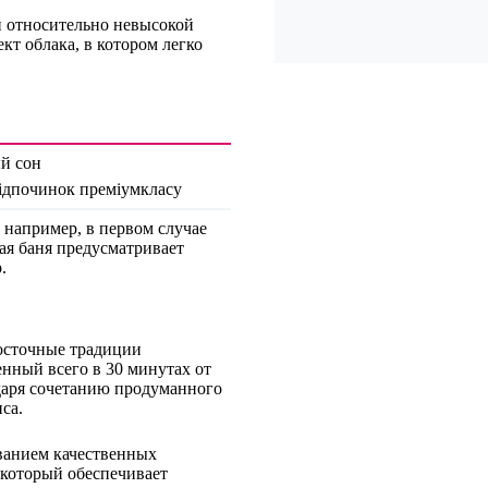
и относительно невысокой
кт облака, в котором легко
ый сон
відпочинок преміумкласу
 например, в первом случае
кая баня предусматривает
.
осточные традиции
нный всего в 30 минутах от
даря сочетанию продуманного
са.
ванием качественных
 который обеспечивает