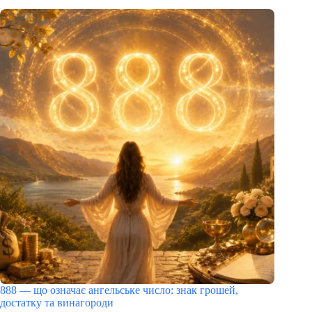
888 — що означає ангельське число: знак грошей,
достатку та винагороди