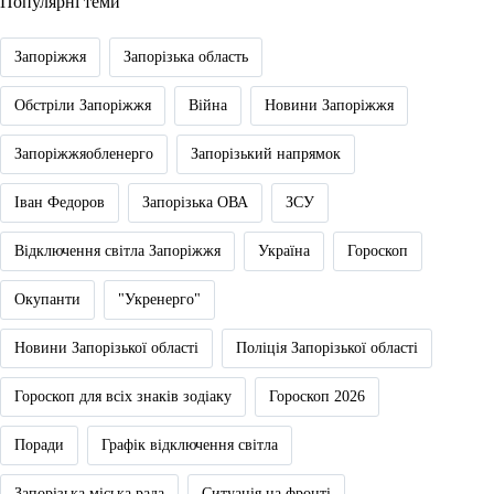
Популярні теми
Запоріжжя
Запорізька область
Обстріли Запоріжжя
Війна
Новини Запоріжжя
Запоріжжяобленерго
Запорізький напрямок
Іван Федоров
Запорізька ОВА
ЗСУ
Відключення світла Запоріжжя
Україна
Гороскоп
Окупанти
"Укренерго"
Новини Запорізької області
Поліція Запорізької області
Гороскоп для всіх знаків зодіаку
Гороскоп 2026
Поради
Графік відключення світла
Запорізька міська рада
Ситуація на фронті