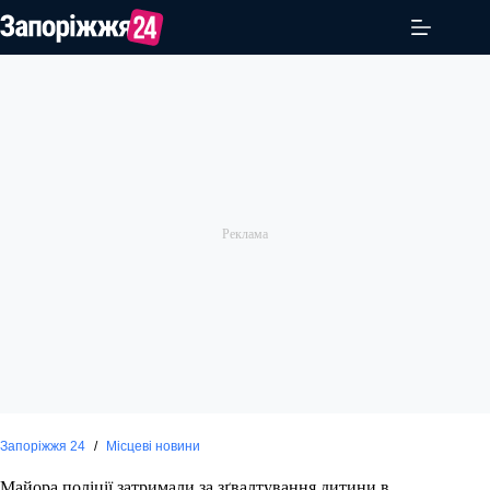
Перейти
до
вмісту
Запоріжжя 24
/
Місцеві новини
Майора поліції затримали за зґвалтування дитини в