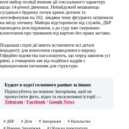
ночі майор поліції вчинив дії сексуального характеру
щодо 14-річної дівчинки. Небайдужий мешканець
сусіднього будинку почув крики дитини та
зателефонував на 102, завдяки чому фігуранта затримали
на місці злочину. Майора відсторонили від служби, ДБР
проводить розслідування, а до суду вже скеровано
клопотання про тримання під вартою без права застави.
Подальші слідчі дії мають встановити всі деталі
інциденту для винесення справедливого вироку.
Офіційні відомства наголошують, що перед законом усі
рівні, а очищення лав від подібних кадрів є
принциповим питанням для структури.
Будьте в курсі головного раніше за інших
Підписуйтесь на новини Запоріжжя, щоб не
пропустити фото, відео та ексклюзивні історії —
Telegram
/
Facebook
/
Google News
#
ДБР
#
Діти
#
Запоріжжя
#
Насильство
#
Новини Запоріжжя
#
Обласна прокуратура